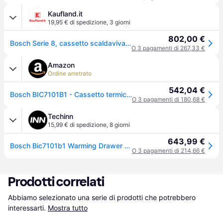
Kaufland.it
19,95 € di spedizione
,
3 giorni
802,00 €
Bosch Serie 8, cassetto scaldavivande, 60 x 14 cm, nero BIC7101B1
O 3 pagamenti di 267,33 €
Amazon
Ordine arretrato
542,04 €
Bosch BIC7101B1 - Cassetto termico serie 8, 60 cm di larghezza, 14 cm di altezza, nero, per mantenere piatti e cibi, temperatura 30-80 °C, cottura delicata, spazio per 64 tazze da caffè o 12 piatti
O 3 pagamenti di 180,68 €
Techinn
15,99 € di spedizione
,
8 giorni
643,99 €
Bosch Bic7101b1 Warming Drawer Nero
O 3 pagamenti di 214,66 €
Prodotti correlati
Abbiamo selezionato una serie di prodotti che potrebbero 
interessarti.
Mostra tutto