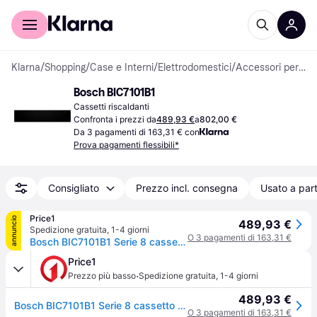
Per il tuo shopping
Per le aziende
Klarna
/
Shopping
/
Case e Interni
/
Elettrodomestici
/
Accessori per Elettrodomestici Bianchi
Bosch BIC7101B1
Cassetti riscaldanti
Confronta i prezzi da
489,93 €
a
802,00 €
Da 3 pagamenti di 163,31 € con
Prova pagamenti flessibili*
Consigliato
Prezzo incl. consegna
Usato a part
Price1
annuncio
489,93 €
Spedizione gratuita
,
1-4 giorni
O 3 pagamenti di 163,31 €
Bosch BIC7101B1 Serie 8 cassetto scaldavivande, altezza nicchia: 14 cm, senza maniglia, nero
Price1
·
Prezzo più basso
Spedizione gratuita
,
1-4 giorni
489,93 €
Bosch BIC7101B1 Serie 8 cassetto scaldavivande, altezza nicchia: 14 cm, senza maniglia, nero
O 3 pagamenti di 163,31 €