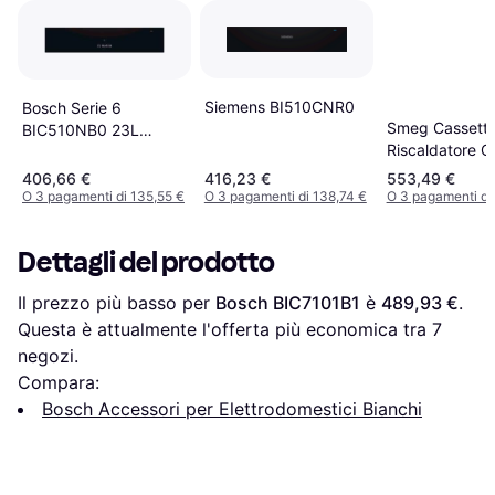
Siemens BI510CNR0
Bosch Serie 6
Smeg Cassett
BIC510NB0 23L
Riscaldatore 
14coperti 400W Nero
Nero
cassetti e armadi
406,66 €
416,23 €
553,49 €
riscaldati
O 3 pagamenti di 135,55 €
O 3 pagamenti di 138,74 €
O 3 pagamenti di
Dettagli del prodotto
Il prezzo più basso per 
Bosch BIC7101B1
 è 
489,93 €
. 
Questa è attualmente l'offerta più economica tra 
7
negozi.
Compara:
Bosch Accessori per Elettrodomestici Bianchi