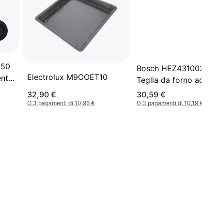
050
Bosch HEZ431002 Gri
Electrolux M9OOET10
ente
Teglia da forno acces
e componente per fo
32,90 €
30,59 €
O 3 pagamenti di 10,96 €
O 3 pagamenti di 10,19 €