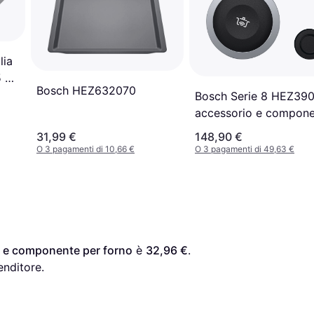
lia
5 x
Bosch HEZ632070
ite
Bosch Serie 8 HEZ39
accessorio e compon
per piano cottura
31,99 €
148,90 €
O 3 pagamenti di 10,66 €
O 3 pagamenti di 49,63 €
 e componente per forno
 è 
32,96 €
. 
enditore.