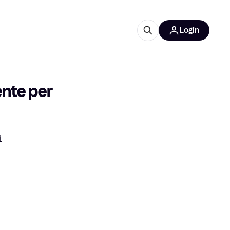
Login
Approfondimenti
ure per ufficio
re
Cos'è Klarna?
te per 
i
categorie