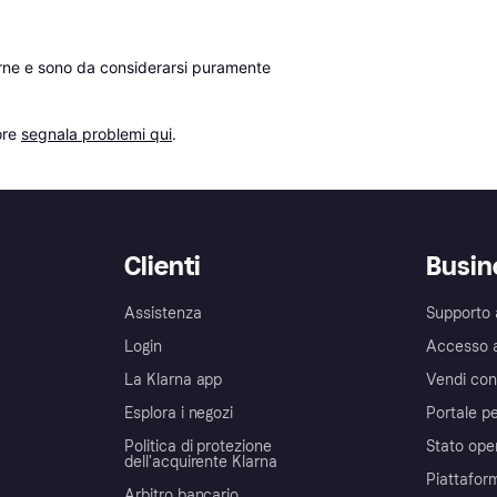
erne e sono da considerarsi puramente 
re 
segnala problemi qui
.
Clienti
Busin
Assistenza
Supporto 
Login
Accesso 
La Klarna app
Vendi con
Esplora i negozi
Portale pe
Politica di protezione
Stato ope
dell'acquirente Klarna
Piattafor
Arbitro bancario