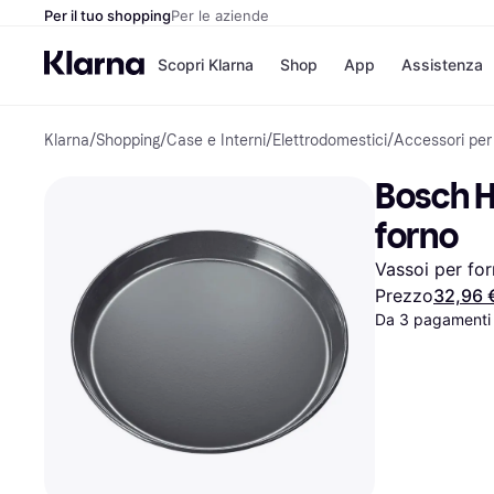
Per il tuo shopping
Per le aziende
Scopri Klarna
Shop
App
Assistenza
Klarna
/
Shopping
/
Case e Interni
/
Elettrodomestici
/
Accessori per
Opzioni di pagame
Negozi
Opzioni di pagamen
Booking.c
Bosch H
Paga ora
Unieuro
Paga in 3 rate
Media Wor
forno
Paga dopo 30 giorni
eBay
Finanziamento
Zalando
Vassoi per fo
Prezzo
32,96 
Da 3 pagamenti 
Elenco negozi