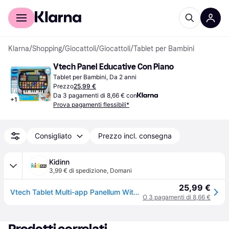
Per il tuo shopping
Per le aziende
Klarna
/
Shopping
/
Giocattoli
/
Giocattoli
/
Tablet per Bambini
Vtech Panel Educative Con Piano
Tablet per Bambini, Da 2 anni
Prezzo
25,99 €
Da 3 pagamenti di 8,66 € con
+
1
Prova pagamenti flessibili*
Consigliato
Prezzo incl. consegna
Kidinn
3,99 € di spedizione
,
Domani
25,99 €
Vtech Tablet Multi-app Panellum With Piano Spanish Version Multicolor
O 3 pagamenti di 8,66 €