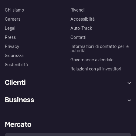
Chi siamo
Rivendi
Careers
Accessibilità
Legal
Auto-Track
Press
Contatti
Privacy
Informazioni di contatto per le
autorità
Sicurezza
Governance aziendale
Sostenibilità
Relazioni con gli investitori
Clienti
Assistenza
Arbitro bancario
Business
Login
Promessa di protezione contro
le frodi
Supporto aziende
Portale per sviluppatori
La Klarna app
Impostazioni sulla privacy
Accesso aziende
Stato operativo
Mercato
Esplora i negozi
Il tuo diritto di recesso
Vendi con Klarna
Piattaforme e partner
Politica di protezione