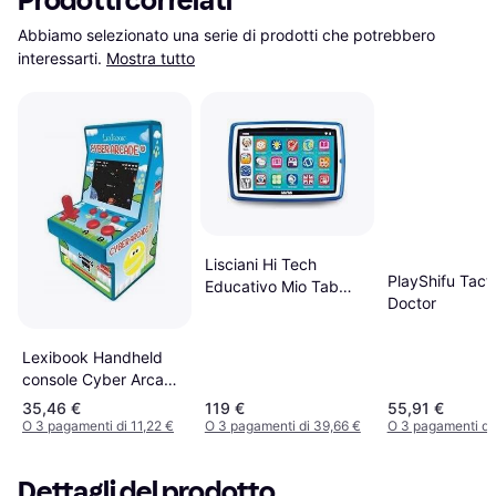
Prodotti correlati
Abbiamo selezionato una serie di prodotti che potrebbero 
interessarti.
Mostra tutto
Lisciani Hi Tech
PlayShifu Tact
Educativo Mio Tab
Doctor
Tutor 10
Lexibook Handheld
console Cyber Arcade
(JL2940)
35,46 €
119 €
55,91 €
O 3 pagamenti di 11,22 €
O 3 pagamenti di 39,66 €
O 3 pagamenti di
Dettagli del prodotto