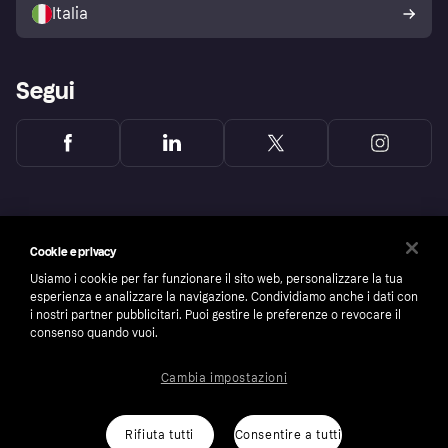
dell'acquirente Klarna
Italia
Segui
Cookie e privacy
Usiamo i cookie per far funzionare il sito web, personalizzare la tua
esperienza e analizzare la navigazione. Condividiamo anche i dati con
i nostri partner pubblicitari. Puoi gestire le preferenze o revocare il
consenso quando vuoi.
Cambia impostazioni
Copyright © 2005-2026 Klarna Bank AB (publ). Headquarters: Stockholm, Sweden. All
rights reserved. Klarna Bank AB (publ). Sveavägen 46, 111 34 Stockholm. Organization
number: 556737-0431
Rifiuta tutti
Consentire a tutti