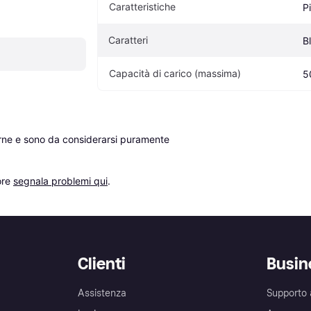
Caratteristiche
P
Caratteri
B
Capacità di carico (massima)
5
erne e sono da considerarsi puramente 
re 
segnala problemi qui
.
Clienti
Busin
Assistenza
Supporto 