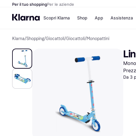
Per il tuo shopping
Per le aziende
Scopri Klarna
Shop
App
Assistenza
Klarna
/
Shopping
/
Giocattoli
/
Giocattoli
/
Monopattini
Opzioni di pagame
Negozi
Opzioni di pagamen
Booking.c
Li
Paga ora
Unieuro
Paga in 3 rate
Media Wor
Monop
Paga dopo 30 giorni
eBay
Finanziamento
Zalando
Prez
Da 3 
Elenco negozi