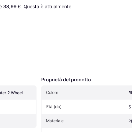
è 
38,99 €
. Questa è attualmente 
Proprietà del prodotto
Colore
oter 2 Wheel
B
Età (da)
5
Materiale
P