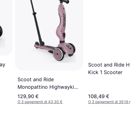
ay
Scoot and Ride High
Kick 1 Scooter
Scoot and Ride
Monopattino Highwaykick
1 Push
129,90 €
108,49 €
O 3 pagamenti di 43,30 €
O 3 pagamenti di 36,16 €