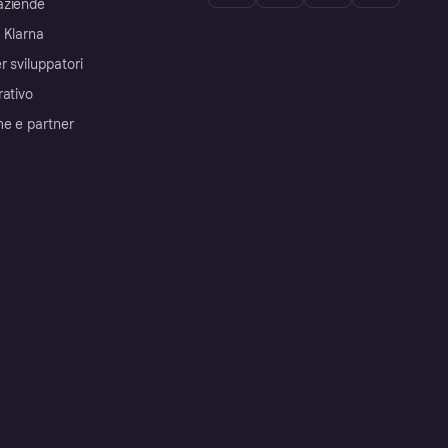
aziende
 Klarna
r sviluppatori
rativo
me e partner