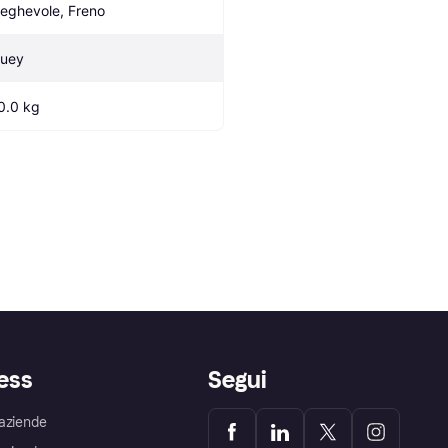
ieghevole, Freno
luey
0.0 kg
ess
Segui
aziende