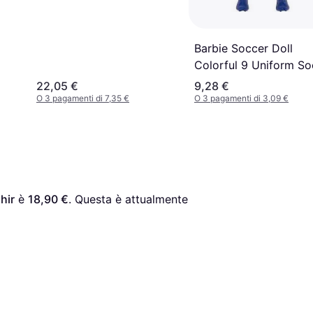
Barbie Soccer Doll
Colorful 9 Uniform So
Ball
22,05 €
9,28 €
O 3 pagamenti di 7,35 €
O 3 pagamenti di 3,09 €
hir
 è 
18,90 €
. Questa è attualmente 