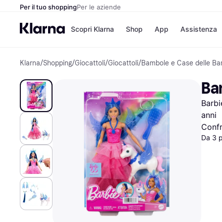
Per il tuo shopping
Per le aziende
Scopri Klarna
Shop
App
Assistenza
Klarna
/
Shopping
/
Giocattoli
/
Giocattoli
/
Bambole e Case delle B
Opzioni di pagame
Negozi
Opzioni di pagamen
Booking.c
Ba
Paga ora
Unieuro
Paga in 3 rate
Media Wor
Barbi
Paga dopo 30 giorni
eBay
Finanziamento
Zalando
anni
Confr
Da 3 
Elenco negozi