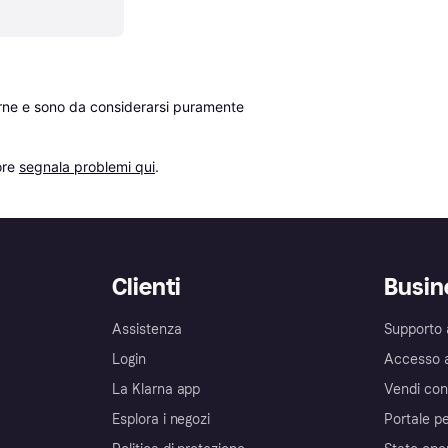
erne e sono da considerarsi puramente 
re 
segnala problemi qui
.
Clienti
Busin
Assistenza
Supporto 
Login
Accesso 
La Klarna app
Vendi con
Esplora i negozi
Portale pe