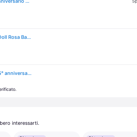
Barbie Unicorno, bambola commemorativa del 65 anniversario con capelli blu, abito rosa e accessori come ali di zaffiro e alicorno domestico HRR1
Sp
Barbie 65th Anniversary Sapphire Magic Hadacorn Doll Rosa Bambini
Barbie - Barbie Unicorno, bambola celebrativa del 65° anniversario con abito rosa e capelli blu, cucciolo di liocorno, ali di zaffiro e accessori inclusi, giocattolo per bambini, 3+ anni, HRR16
rificato.
ero interessarti.