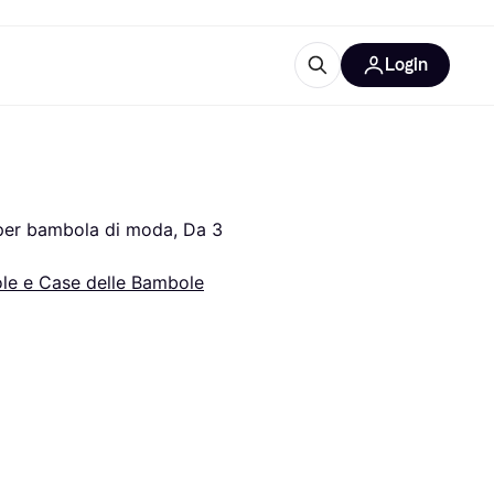
Login
Approfondimenti
ure per ufficio
re
Cos'è Klarna?
per bambola di moda, Da 3 
le e Case delle Bambole
categorie