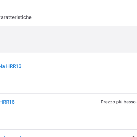
aratteristiche
ola HRR16
 HRR16
·
Prezzo più basso