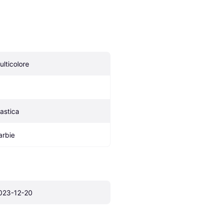
ulticolore
lastica
arbie
023-12-20