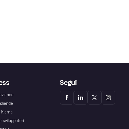
ess
Segui
aziende
aziende
 Klarna
r sviluppatori