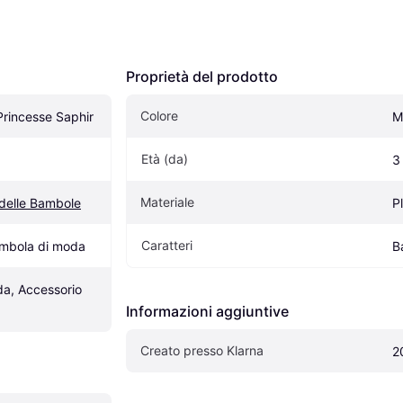
Proprietà del prodotto
Colore
rincesse Saphir
M
Età (da)
3
Materiale
delle Bambole
P
Caratteri
ambola di moda
B
a, Accessorio 
Informazioni aggiuntive
Creato presso Klarna
2