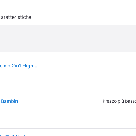
aratteristiche
Scoot &amp; Ride Scoot & Ride Monopattino e Triciclo 2in1 Highwaykick 1 Ash Ash
 Bambini
Prezzo più bass