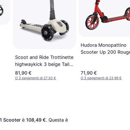
Hudora Monopattino
Scooter Up 200 Roug
Scoot and Ride Trottinette
highwaykick 3 beige Taille
Unique Beige
81,90 €
71,90 €
O 3 pagamenti di 27,30 €
O 3 pagamenti di 23,96 €
1 Scooter
 è 
108,49 €
. Questa è 