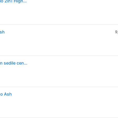
Scoot &amp; Ride Scoot & Ride Monopattino e Triciclo 2in1 Highwaykick 1 Ash Ash
Ash
9
Scoot & Ride Unisex – Highwaykick 1 per bambini con sedile cenere
io Ash