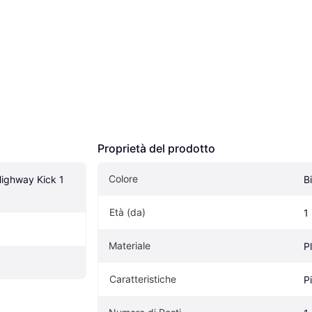
Proprietà del prodotto
Colore
ighway Kick 1 
B
Età (da)
1
Materiale
P
Caratteristiche
P