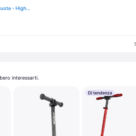
Scoot And Ride. Monopattino 2 In 1 Con Sedile & 3 Ruote - Highwaykick 1 Cenere Monopattini Ritiro Gratis - nerogrigio - NO SIZE
ero interessarti.
Di tendenza