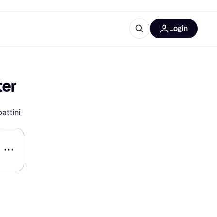
Login
Approfondimenti
ure per ufficio
re
Cos'è Klarna?
ter
attini
categorie