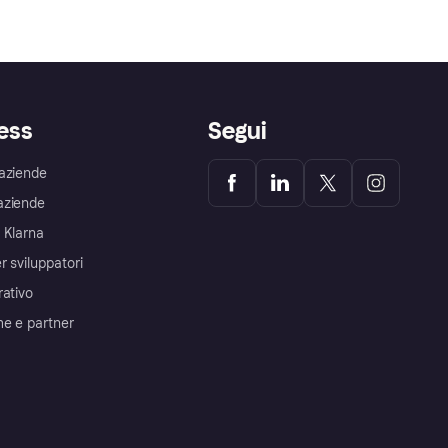
ess
Segui
aziende
aziende
 Klarna
r sviluppatori
rativo
me e partner