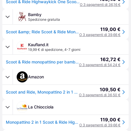
Scoot & Ride Highwaykick One Scooter Verde Bambini
O 3 pagamenti di 36,16 €
Bamby
Spedizione gratuita
119,00 €
Scoot &amp; Ride Scoot & Ride Monopattino e Triciclo 2in1 Highwaykick 1 Kiwi Kiwi
O 3 pagamenti di 39,66 €
Kaufland.it
19,99 € di spedizione
,
4-7 giorni
162,72 €
Scoot & Ride monopattino per bambini Highwaykick 1
O 3 pagamenti di 54,24 €
Amazon
109,50 €
Scoot and Ride, Monopattino 2 in 1 per bambini Highway Kick 1, con sedile (colore kiwi) 1, 57,5 x 17,5 x 26,5 cm, 3531, verde
O 3 pagamenti di 36,50 €
La Chiocciola
119,00 €
Monopattino 2 in 1 Scoot & Ride Highwaykick 1 Verde Kiwi
O 3 pagamenti di 39,66 €