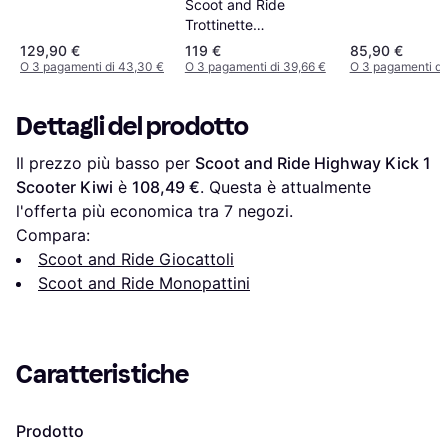
Scoot and Ride
Highwaykick 1 Push
Trottinette
highwaykick 3 beige
129,90 €
119 €
85,90 €
Taille Unique Beige
O 3 pagamenti di 43,30 €
O 3 pagamenti di 39,66 €
O 3 pagamenti di
Dettagli del prodotto
Il prezzo più basso per 
Scoot and Ride Highway Kick 1 
Scooter Kiwi
 è 
108,49 €
. Questa è attualmente 
l'offerta più economica tra 
7
 negozi.
Compara:
Scoot and Ride Giocattoli
Scoot and Ride Monopattini
Caratteristiche
Prodotto