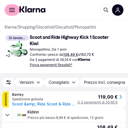
Per il tuo shopping
Per le aziende
Klarna
/
Shopping
/
Giocattoli
/
Giocattoli
/
Monopattini
Scoot and Ride Highway Kick 1 Scooter 
Di tendenza
Kiwi
Monopattino, Da 1 anni
Confronta i prezzi da
108,49 €
a
162,72 €
+
2
Da 3 pagamenti di 36,16 € con
Prova pagamenti flessibili*
Versioni
Consigliato
Prezzo incl. consegna
Bamby
annuncio
119,00 €
Spedizione gratuita
O 3 pagamenti di 39,66 €
Scoot &amp; Ride Scoot & Ride Monopattino e Triciclo 2in1 Highwaykick 1 Kiwi Kiwi
Kidinn
·
Prezzo più basso
8,99 € di spedizione
,
13 giorni
108,49 €