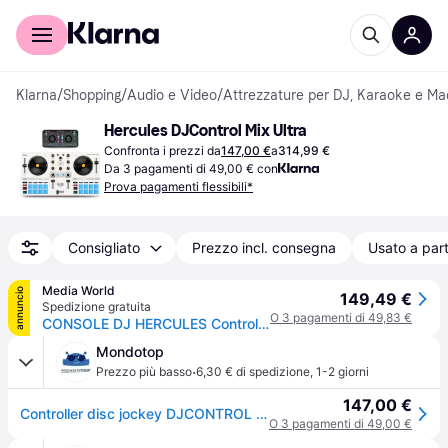
Per il tuo shopping
Per le aziende
Klarna
/
Shopping
/
Audio e Video
/
Attrezzature per DJ, Karaoke e Ma
Hercules DJControl Mix Ultra
Confronta i prezzi da
147,00 €
a
314,99 €
Da 3 pagamenti di 49,00 € con
Prova pagamenti flessibili*
Consigliato
Prezzo incl. consegna
Usato a part
Media World
annuncio
149,49 €
Spedizione gratuita
O 3 pagamenti di 49,83 €
CONSOLE DJ HERCULES Control MIX ULTRA
Mondotop
·
Prezzo più basso
6,30 € di spedizione
,
1-2 giorni
147,00 €
Controller disc jockey DJCONTROL Mix Ultra White
O 3 pagamenti di 49,00 €