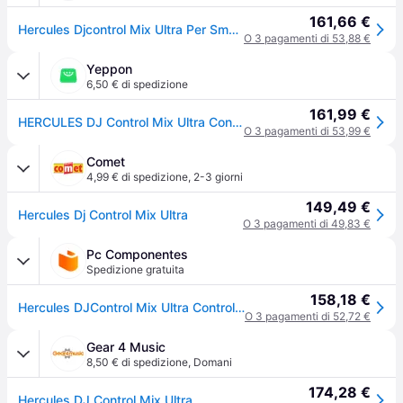
161,66 €
Hercules Djcontrol Mix Ultra Per Smartphone E Tablet, Bluetooth E Batteria
O 3 pagamenti di 53,88 €
Yeppon
6,50 € di spedizione
161,99 €
HERCULES DJ Control Mix Ultra Controller DJ Portatile Bluetooth Bianco
O 3 pagamenti di 53,99 €
Comet
4,99 € di spedizione
,
2-3 giorni
149,49 €
Hercules Dj Control Mix Ultra
O 3 pagamenti di 49,83 €
Pc Componentes
Spedizione gratuita
158,18 €
Hercules DJControl Mix Ultra Controller DJ Wireless Portatile con Bluetooth Bianco
O 3 pagamenti di 52,72 €
Gear 4 Music
8,50 € di spedizione
,
Domani
174,28 €
Hercules DJ Control Mix Ultra