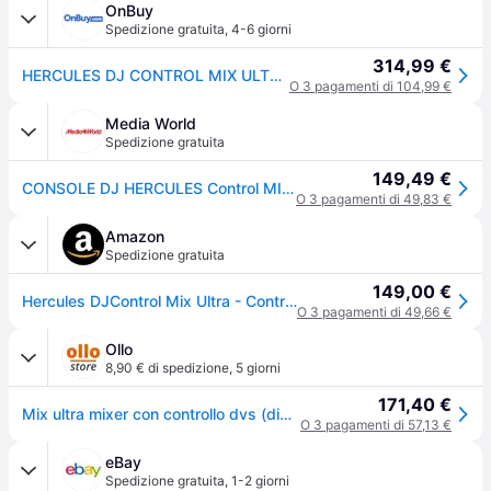
OnBuy
Spedizione gratuita
,
4-6 giorni
314,99 €
HERCULES DJ CONTROL MIX ULTRA - Controller DJ Bluetooth per Smartphone (iOS e Android) - Senza fili
O 3 pagamenti di 104,99 €
Media World
Spedizione gratuita
149,49 €
CONSOLE DJ HERCULES Control MIX ULTRA
O 3 pagamenti di 49,83 €
Amazon
Spedizione gratuita
149,00 €
Hercules DJControl Mix Ultra - Controller DJ mobile
O 3 pagamenti di 49,66 €
Ollo
8,90 € di spedizione
,
5 giorni
171,40 €
Mix ultra mixer con controllo dvs (digital vinyl system) bianco
O 3 pagamenti di 57,13 €
eBay
Spedizione gratuita
,
1-2 giorni