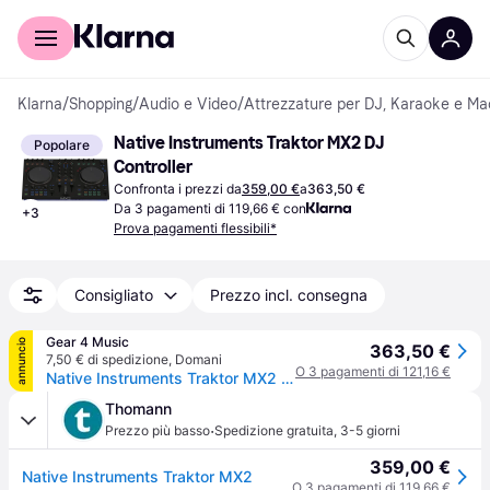
Per il tuo shopping
Per le aziende
Klarna
/
Shopping
/
Audio e Video
/
Attrezzature per DJ, Karaoke e Ma
Native Instruments Traktor MX2 DJ 
Popolare
Controller
Confronta i prezzi da
359,00 €
a
363,50 €
Da 3 pagamenti di 119,66 € con
+
3
Prova pagamenti flessibili*
Consigliato
Prezzo incl. consegna
Gear 4 Music
annuncio
363,50 €
7,50 € di spedizione
,
Domani
O 3 pagamenti di 121,16 €
Native Instruments Traktor MX2 DJ Controller
Thomann
·
Prezzo più basso
Spedizione gratuita
,
3-5 giorni
359,00 €
Native Instruments Traktor MX2
O 3 pagamenti di 119,66 €