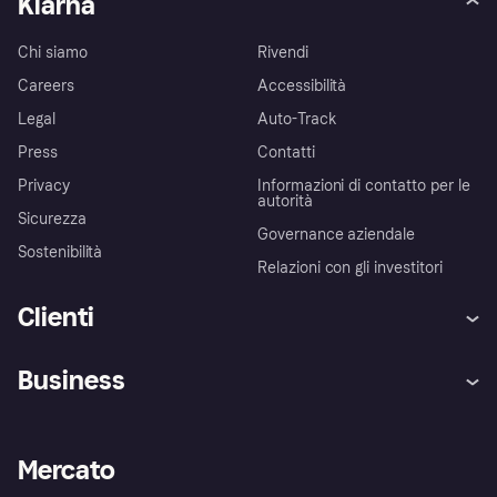
Klarna
Chi siamo
Rivendi
Careers
Accessibilità
Legal
Auto-Track
Press
Contatti
Privacy
Informazioni di contatto per le
autorità
Sicurezza
Governance aziendale
Sostenibilità
Relazioni con gli investitori
Clienti
Assistenza
Arbitro bancario
Business
Login
Promessa di protezione contro
le frodi
Supporto aziende
Portale per sviluppatori
La Klarna app
Impostazioni sulla privacy
Accesso aziende
Stato operativo
Mercato
Esplora i negozi
Il tuo diritto di recesso
Vendi con Klarna
Piattaforme e partner