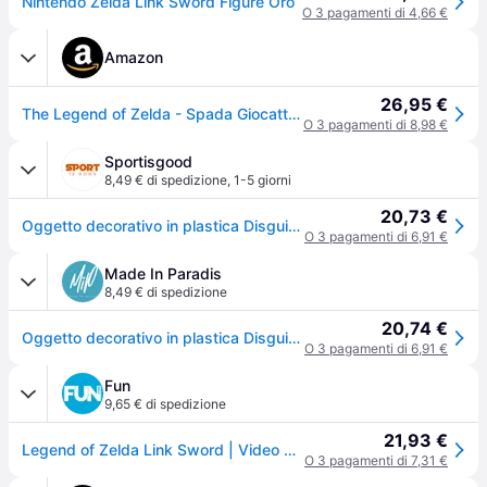
Nintendo Zelda Link Sword Figure Oro
O 3 pagamenti di 4,66 €
Amazon
26,95 €
The Legend of Zelda - Spada Giocattolo per Travestimento da Bambino, Unisex, Spada, Taglia Unica - DISKX85721
O 3 pagamenti di 8,98 €
Sportisgood
8,49 € di spedizione
,
1-5 giorni
20,73 €
Oggetto decorativo in plastica Disguise Legend of Zelda Skyward Sword - Bleu
O 3 pagamenti di 6,91 €
Made In Paradis
8,49 € di spedizione
20,74 €
Oggetto decorativo in plastica Disguise Legend of Zelda Skyward Sword - Bleu - 66 cm
O 3 pagamenti di 6,91 €
Fun
9,65 € di spedizione
21,93 €
Legend of Zelda Link Sword | Video Game Accessories
O 3 pagamenti di 7,31 €