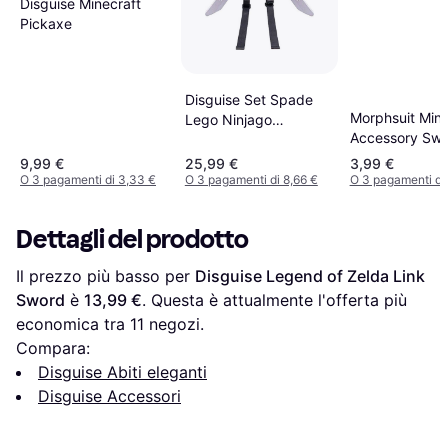
Disguise Minecraft
Pickaxe
Disguise Set Spade
Morphsuit Mine
Lego Ninjago
Accessory Sw
Custodia Grigio Nero
Oro
9,99 €
25,99 €
3,99 €
O 3 pagamenti di 3,33 €
O 3 pagamenti di 8,66 €
O 3 pagamenti di 
Dettagli del prodotto
Il prezzo più basso per 
Disguise Legend of Zelda Link 
Sword
 è 
13,99 €
. Questa è attualmente l'offerta più 
economica tra 
11
 negozi.
Compara:
Disguise Abiti eleganti
Disguise Accessori