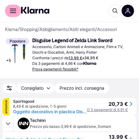
Per il tuo shopping
Per le aziende
Klarna
/
Shopping
/
Abbigliamento
/
Abiti eleganti
/
Accessori
Disguise Legend of Zelda Link Sword
Popolare
Accessorio, Cartoni Animati e Animazione, Film e TV, 
Giochi e Giocattoli, Armi, Harry Potter
Confronta i prezzi da
13,99 €
a
36,95 €
+
5
Da 3 pagamenti di 4,66 € con
Prova pagamenti flessibili*
Consigliato
Prezzo incl. consegna
Sportisgood
annuncio
20,73 €
8,49 € di spedizione
,
1-5 giorni
O 3 pagamenti di 6,91 €
Oggetto decorativo in plastica Disguise Legend of Zelda Skyward Sword - Bleu
Techinn
·
Prezzo più basso
3,99 € di spedizione
,
Domani
13,99 €