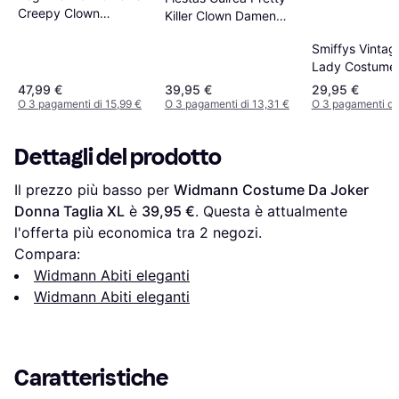
Creepy Clown
Killer Clown Damen
Costume
Kostüm Erwachsene
Smiffys Vintag
Lady Costume
47,99 €
39,95 €
29,95 €
O 3 pagamenti di 15,99 €
O 3 pagamenti di 13,31 €
O 3 pagamenti di 
Dettagli del prodotto
Il prezzo più basso per 
Widmann Costume Da Joker 
Donna Taglia XL
 è 
39,95 €
. Questa è attualmente 
l'offerta più economica tra 
2
 negozi.
Compara:
Widmann Abiti eleganti
Widmann Abiti eleganti
Caratteristiche