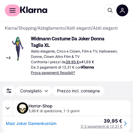
Per il tuo shopping
Per le aziende
Klarna
/
Shopping
/
Abbigliamento
/
Abiti eleganti
/
Abiti eleganti
Widmann Costume Da Joker Donna 
Taglia XL
Abito elegante, Circo e Clown, Film e TV, Halloween, 
Donne, Clown Altro Film & TV
+
4
Confronta i prezzi da
39,95 €
a
41,03 €
Da 3 pagamenti di 13,31 € con
Prova pagamenti flessibili*
Consigliato
Prezzo incl. consegna
Horror-Shop
5,99 € di spedizione
,
1-3 giorni
39,95 €
Mad Joker Damenkostüm
O 3 pagamenti di 13,31 €