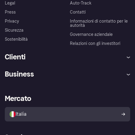
Legal
Auto-Track
Press
Contatti
Privacy
Informazioni di contatto per le
autorità
Sicurezza
Governance aziendale
Sostenibilità
Relazioni con gli investitori
Clienti
Assistenza
Arbitro bancario
Business
Login
Promessa di protezione contro
le frodi
Supporto aziende
Portale per sviluppatori
La Klarna app
Impostazioni sulla privacy
Accesso aziende
Stato operativo
Mercato
Esplora i negozi
Il tuo diritto di recesso
Vendi con Klarna
Piattaforme e partner
Politica di protezione
dell'acquirente Klarna
Italia