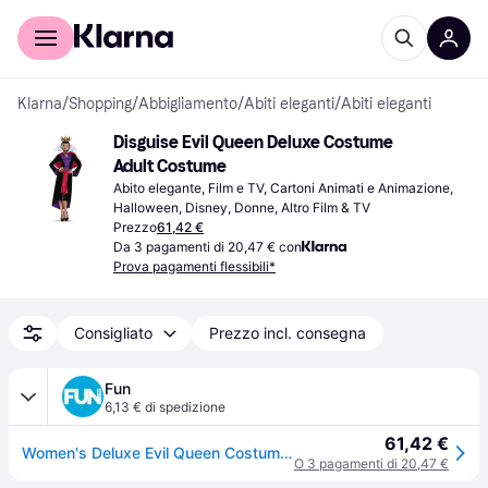
Per il tuo shopping
Per le aziende
Klarna
/
Shopping
/
Abbigliamento
/
Abiti eleganti
/
Abiti eleganti
Disguise Evil Queen Deluxe Costume 
Adult Costume
Abito elegante, Film e TV, Cartoni Animati e Animazione, 
Halloween, Disney, Donne, Altro Film & TV
Prezzo
61,42 €
Da 3 pagamenti di 20,47 € con
Prova pagamenti flessibili*
Consigliato
Prezzo incl. consegna
Fun
6,13 € di spedizione
61,42 €
Women's Deluxe Evil Queen Costume Dress | Disney Costumes
O 3 pagamenti di 20,47 €