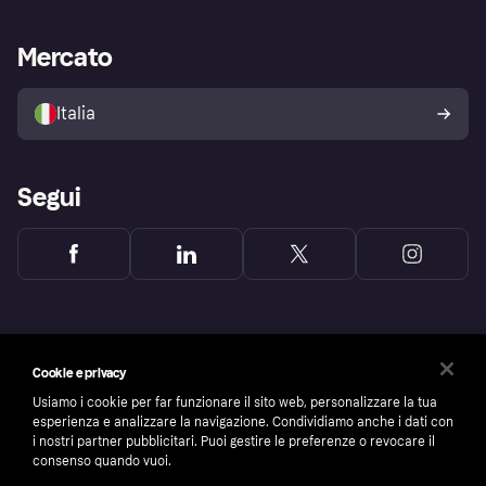
le frodi
Supporto aziende
Portale per sviluppatori
La Klarna app
Impostazioni sulla privacy
Accesso aziende
Stato operativo
Mercato
Esplora i negozi
Il tuo diritto di recesso
Vendi con Klarna
Piattaforme e partner
Politica di protezione
dell'acquirente Klarna
Italia
Segui
Cookie e privacy
Usiamo i cookie per far funzionare il sito web, personalizzare la tua
esperienza e analizzare la navigazione. Condividiamo anche i dati con
i nostri partner pubblicitari. Puoi gestire le preferenze o revocare il
consenso quando vuoi.