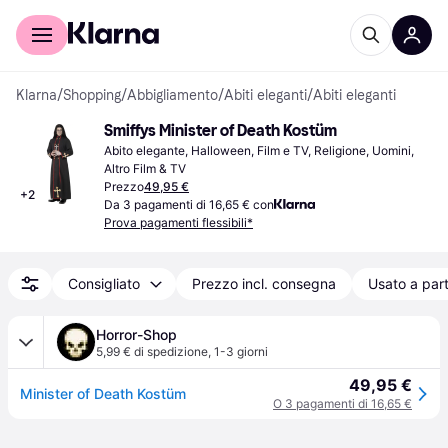
Per il tuo shopping
Per le aziende
Klarna
/
Shopping
/
Abbigliamento
/
Abiti eleganti
/
Abiti eleganti
Smiffys Minister of Death Kostüm
Abito elegante, Halloween, Film e TV, Religione, Uomini, 
Altro Film & TV
Prezzo
49,95 €
+
2
Da 3 pagamenti di 16,65 € con
Prova pagamenti flessibili*
Consigliato
Prezzo incl. consegna
Usato a part
Horror-Shop
5,99 € di spedizione
,
1-3 giorni
49,95 €
Minister of Death Kostüm
O 3 pagamenti di 16,65 €