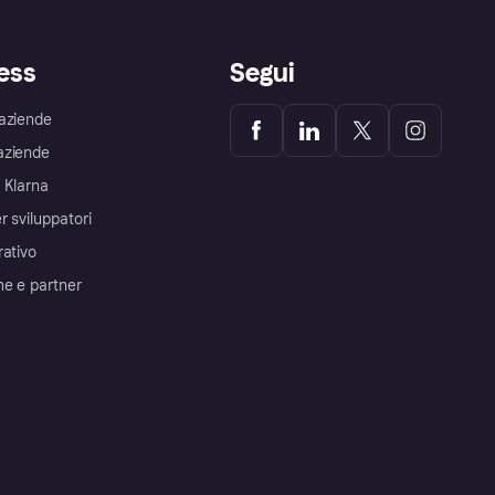
ess
Segui
aziende
aziende
 Klarna
r sviluppatori
rativo
me e partner