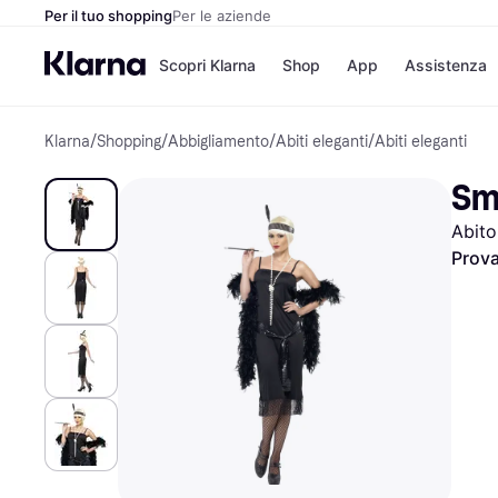
Per il tuo shopping
Per le aziende
Scopri Klarna
Shop
App
Assistenza
Klarna
/
Shopping
/
Abbigliamento
/
Abiti eleganti
/
Abiti eleganti
Opzioni di pagame
Negozi
Opzioni di pagamen
Booking.c
Sm
Paga ora
Unieuro
Paga in 3 rate
Media Wor
Abito
Paga dopo 30 giorni
eBay
Finanziamento
Zalando
Prova
Elenco negozi