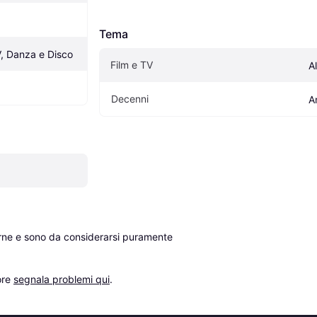
Tema
V, Danza e Disco
Film e TV
A
Decenni
A
erne e sono da considerarsi puramente 
re 
segnala problemi qui
.