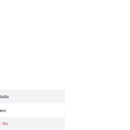
dulto
ero
No