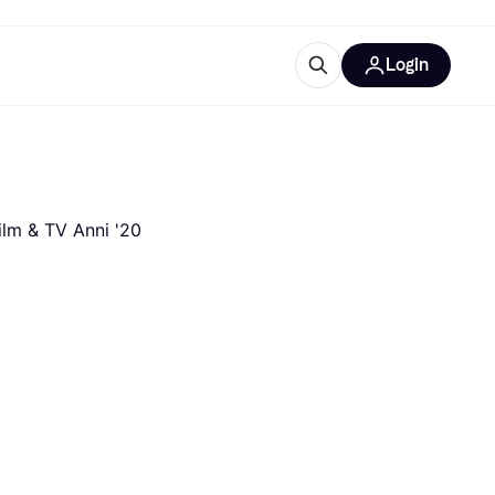
Login
Approfondimenti
ure per ufficio
re
Cos'è Klarna?
ilm & TV Anni '20
categorie