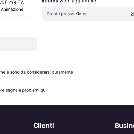
Informazioni aggiuntive
i, Film e TV, 
e Animazione
Creato presso Klarna
2
erne e sono da considerarsi puramente 
re 
segnala problemi qui
.
Clienti
Busin