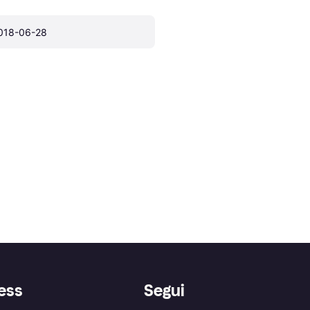
018-06-28
ess
Segui