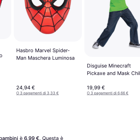
Hasbro Marvel Spider-
o
Man Maschera Luminosa
Disguise Minecraft
Pickaxe and Mask Chi
Accessory Set
24,94 €
19,99 €
O 3 pagamenti di 3,33 €
O 3 pagamenti di 6,66 €
 bambini
 è 
6,99 €
. Questa è 