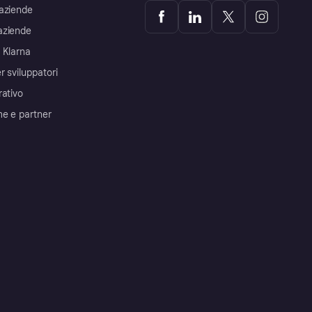
aziende
aziende
 Klarna
r sviluppatori
rativo
me e partner