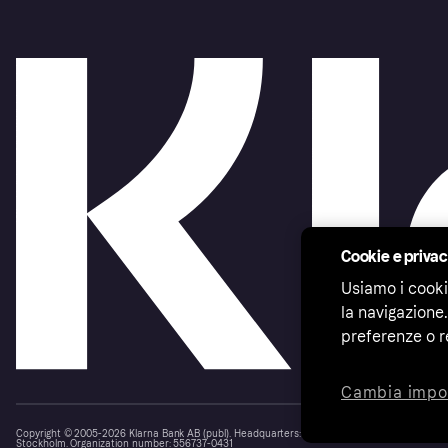
Cookie e priva
Usiamo i cooki
la navigazione.
preferenze o r
Cambia impo
Copyright © 2005-2026 Klarna Bank AB (publ). Headquarters: Stockholm, Sweden. All rights r
Stockholm. Organization number: 556737-0431