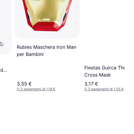
Rubies Maschera Iron Man
per Bambini
Fiestas Guirca The Pu
ld
Cross Mask
3,55 €
3,17 €
O 3 pagamenti di 1,18 €
O 3 pagamenti di 1,05 €