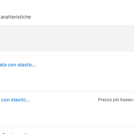
aratteristiche
Maschera avengers hulk in plastica rigida sagomata con elastico per bambini
Maschera avengers hulk in plastica rigida sagomata con elastico per bambini
·
Prezzo più basso