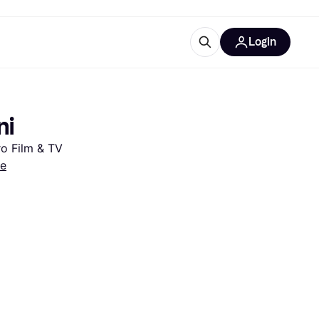
Login
Approfondimenti
ure per ufficio
re
Cos'è Klarna?
ni
ro Film & TV
ne
categorie