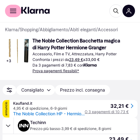
Per il tuo shopping
Per le aziende
Klarna
/
Shopping
/
Abbigliamento
/
Abiti eleganti
/
Accessori
The Noble Collection Bacchetta magica 
di Harry Potter Hermione Granger
Accessorio, Film e TV, Attrezzatura, Harry Potter
Confronta i prezzi da
23,49 €
a
33,00 €
+
3
Da 3 pagamenti di 7,83 € con
Prova pagamenti flessibili*
Consigliato
Prezzo incl. consegna
Kaufland.it
annuncio
32,21 €
4,95 € di spedizione
,
6-9 giorni
O 3 pagamenti di 10,73 €
The Noble Collection HP - Hermiones Wand (Blister), NN0002
Techinn
·
Prezzo più basso
3,99 € di spedizione
,
8 giorni
23,49 €