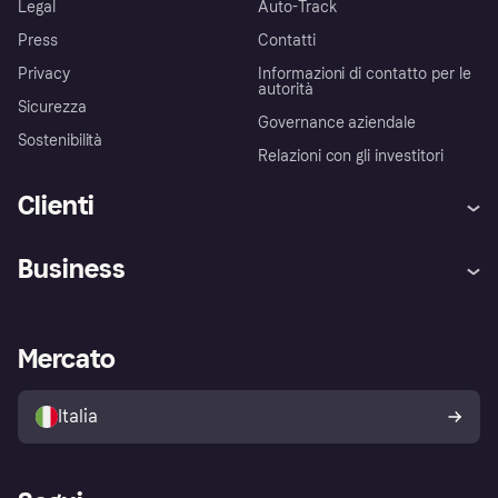
Legal
Auto-Track
Press
Contatti
Privacy
Informazioni di contatto per le
autorità
Sicurezza
Governance aziendale
Sostenibilità
Relazioni con gli investitori
Clienti
Assistenza
Arbitro bancario
Business
Login
Promessa di protezione contro
le frodi
Supporto aziende
Portale per sviluppatori
La Klarna app
Impostazioni sulla privacy
Accesso aziende
Stato operativo
Mercato
Esplora i negozi
Il tuo diritto di recesso
Vendi con Klarna
Piattaforme e partner
Politica di protezione
dell'acquirente Klarna
Italia