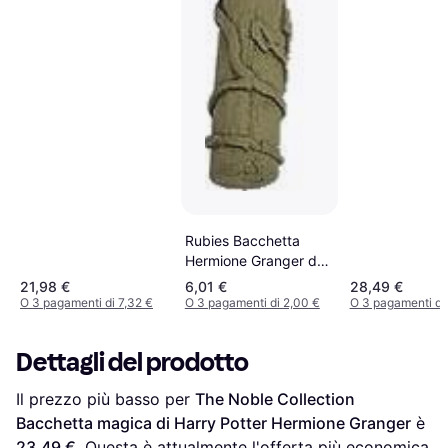
Rubies Bacchetta
Hermione Granger da
Harry Potter
21,98 €
6,01 €
28,49 €
O 3 pagamenti di 7,32 €
O 3 pagamenti di 2,00 €
O 3 pagamenti di
Dettagli del prodotto
Il prezzo più basso per 
The Noble Collection 
Bacchetta magica di Harry Potter Hermione Granger
 è 
23,49 €
. Questa è attualmente l'offerta più economica 