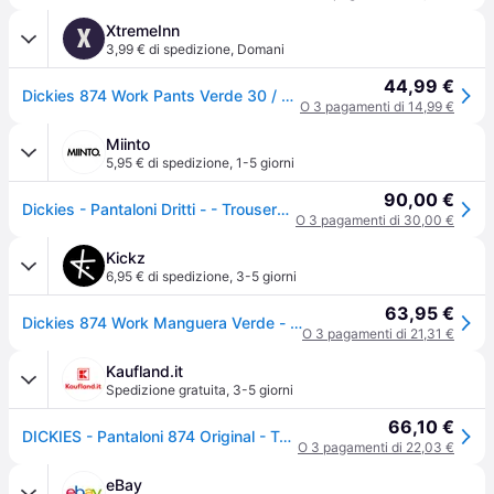
XtremeInn
X
3,99 € di spedizione
,
Domani
44,99 €
Dickies 874 Work Pants Verde 30 / 32 Uomo
O 3 pagamenti di 14,99 €
Miinto
5,95 € di spedizione
,
1-5 giorni
90,00 €
Dickies - Pantaloni Dritti - - Trousers - Uomo - Beige - W24 L28
O 3 pagamenti di 30,00 €
Kickz
6,95 € di spedizione
,
3-5 giorni
63,95 €
Dickies 874 Work Manguera Verde - green - 32/32
O 3 pagamenti di 21,31 €
Kaufland.it
Spedizione gratuita
,
3-5 giorni
66,10 €
DICKIES - Pantaloni 874 Original - Taglia 33
O 3 pagamenti di 22,03 €
eBay