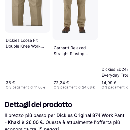
Dickies Loose Fit
Double Knee Work
Carhartt Relaxed
Pants
Straight Ripstop
Double-Front Cargo
Pant - Dark Khaki
Dickies ED247
Everyday Trou
35 €
72,24 €
14,99 €
O 3 pagamenti di 11,66 €
O 3 pagamenti di 24,08 €
O 3 pagamenti di
Dettagli del prodotto
Il prezzo più basso per 
Dickies Original 874 Work Pant 
- Khaki
 è 
26,00 €
. Questa è attualmente l'offerta più 
economica tra 
15
 negozi.