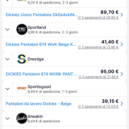
6,00 € di spedizione
,
2-3 giorni
89,70 €
Dickies Uomo Pantalone Dk0a4xk6khk1 874 Work Pant Rec P23
O 3 pagamenti di 29,90 €
Sportland
6,90 € di spedizione
,
2-3 giorni
41,40 €
Dickies Pantaloni 874 Work Beige Khaki Uomo 30
O 3 pagamenti di 13,80 €
Drestige
95,00 €
DICKIES Pantaloni 874 WORK PANT REC - BEIGE
O 3 pagamenti di 31,66 €
Sportisgood
8,49 € di spedizione
,
1-5 giorni
39,15 €
Pantaloni da lavoro Dickies - Beige
O 3 pagamenti di 13,05 €
Sneakin
8,49 € di spedizione