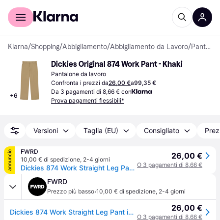
Per il tuo shopping
Per le aziende
Klarna
/
Shopping
/
Abbigliamento
/
Abbigliamento da Lavoro
/
Pantaloni da lavoro
Dickies Original 874 Work Pant - Khaki
Pantalone da lavoro
Confronta i prezzi da
26,00 €
a
99,35 €
Da 3 pagamenti di 8,66 € con
+
6
Prova pagamenti flessibili*
Versioni
Taglia (EU)
Consigliato
Prez
FWRD
annuncio
26,00 €
10,00 € di spedizione
,
2-4 giorni
O 3 pagamenti di 8,66 €
Dickies 874 Work Straight Leg Pant in Khaki - Beige. Size 32x32 (also in 30x32).
FWRD
·
Prezzo più basso
10,00 € di spedizione
,
2-4 giorni
26,00 €
Dickies 874 Work Straight Leg Pant in Khaki - Beige. Size 32x32 (also in 30x32).
O 3 pagamenti di 8,66 €