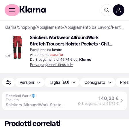
Per il tuo shopping
Per le aziende
Klarna
/
Shopping
/
Abbigliamento
/
Abbigliamento da Lavoro
/
Pantaloni da lavoro
Snickers Workwear AllroundWork 
Stretch Trousers Holster Pockets - Chilli 
Red/Black
Pantalone da lavoro
Attualmente
esaurito
+
3
Da 3 pagamenti di 46,74 € con
Prova pagamenti flessibili*
Versioni
Taglia (EU)
Consigliato
Prez
Electrical World
140,22 €
Esaurito
O 3 pagamenti di 46,74 €
Snickers AllroundWork Stretch Trousers Holster Pockets - Chilli Red/Black - 154
Prodotti correlati