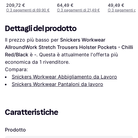
442 Schwarz
Kniepolstertaschen in
209,72 €
64,49 €
49,49 €
Schwarz 82C51
O 3 pagamenti di 69,90 €
O 3 pagamenti di 21,49 €
O 3 pagamenti di
Dettagli del prodotto
Il prezzo più basso per 
Snickers Workwear 
AllroundWork Stretch Trousers Holster Pockets - Chilli 
Red/Black
 è 
-
. Questa è attualmente l'offerta più 
economica da 1 rivenditore.
Compara:
Snickers Workwear Abbigliamento da Lavoro
Snickers Workwear Pantaloni da lavoro
Caratteristiche
Prodotto