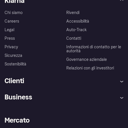
Klarna
Chi siamo
Rivendi
Careers
Accessibilità
Legal
Auto-Track
Press
Contatti
Privacy
Informazioni di contatto per le
autorità
Sicurezza
Governance aziendale
Sostenibilità
Relazioni con gli investitori
Clienti
Assistenza
Arbitro bancario
Business
Login
Promessa di protezione contro
le frodi
Supporto aziende
Portale per sviluppatori
La Klarna app
Impostazioni sulla privacy
Accesso aziende
Stato operativo
Mercato
Esplora i negozi
Il tuo diritto di recesso
Vendi con Klarna
Piattaforme e partner
Politica di protezione