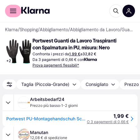
Per il tuo shopping
Per le aziende
Klarna
/
Shopping
/
Abbigliamento
/
Abbigliamento da Lavoro
/
Guanti da lavoro
Portwest Guanti da Lavoro Traspiranti 
con Spalmatura in PU, misura: Nero
Confronta i prezzi da
1,99 €
a
32,82 €
Da 3 pagamenti di 0,66 € con
+
2
Prova pagamenti flessibili*
Taglia (Piccola-Grande)
Consigliato
Prezzo 
Arbeitsbedarf24
·
Prezzo più basso
1-2 giorni
1,99 €
Portwest PU-Montagehandschuh Schwarz XXXL
O 3 pagamenti di 0,66 €
Manutan
12,08 € di spedizione