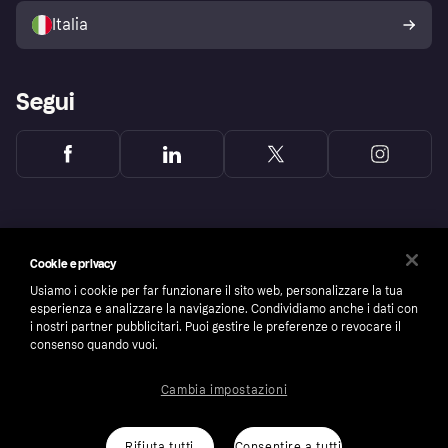
dell'acquirente Klarna
Italia
Segui
Cookie e privacy
Usiamo i cookie per far funzionare il sito web, personalizzare la tua
esperienza e analizzare la navigazione. Condividiamo anche i dati con
i nostri partner pubblicitari. Puoi gestire le preferenze o revocare il
consenso quando vuoi.
Cambia impostazioni
Copyright © 2005-2026 Klarna Bank AB (publ). Headquarters: Stockholm, Sweden. All
rights reserved. Klarna Bank AB (publ). Sveavägen 46, 111 34 Stockholm. Organization
number: 556737-0431
Rifiuta tutti
Consentire a tutti