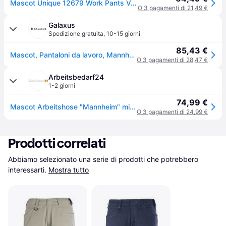
Mascot Unique 12679 Work Pants Verde 45 / 32
O 3 pagamenti di 21,49 €
Galaxus
Spedizione gratuita
,
10-15 giorni
85,43 €
Mascot, Pantaloni da lavoro, Mannheim (42)
O 3 pagamenti di 28,47 €
Arbeitsbedarf24
1-2 giorni
74,99 €
Mascot Arbeitshose "Mannheim" mit Kniepolstertaschen in Schwarz 82C50
O 3 pagamenti di 24,99 €
Prodotti correlati
Abbiamo selezionato una serie di prodotti che potrebbero 
interessarti.
Mostra tutto