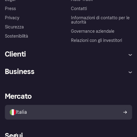
Press
Contatti
Privacy
Informazioni di contatto per le
autorità
Sicurezza
Governance aziendale
Sostenibilità
Relazioni con gli investitori
Clienti
Assistenza
Arbitro bancario
Business
Login
Promessa di protezione contro
le frodi
Supporto aziende
Portale per sviluppatori
La Klarna app
Impostazioni sulla privacy
Accesso aziende
Stato operativo
Mercato
Esplora i negozi
Il tuo diritto di recesso
Vendi con Klarna
Piattaforme e partner
Politica di protezione
dell'acquirente Klarna
Italia
Segui