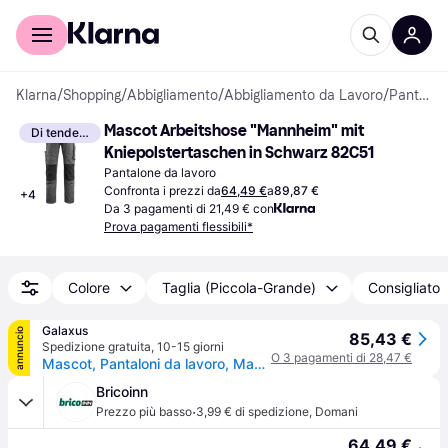
Per il tuo shopping
Per le aziende
Klarna
/
Shopping
/
Abbigliamento
/
Abbigliamento da Lavoro
/
Pantaloni da lavoro
Mascot Arbeitshose "Mannheim" mit 
Di tendenza
Kniepolstertaschen in Schwarz 82C51
Pantalone da lavoro
Confronta i prezzi da
64,49 €
a
89,87 €
+
4
Da 3 pagamenti di 21,49 € con
Prova pagamenti flessibili*
Colore
Taglia (Piccola-Grande)
Consigliato
Galaxus
annuncio
85,43 €
Spedizione gratuita
,
10-15 giorni
O 3 pagamenti di 28,47 €
Mascot, Pantaloni da lavoro, Mannheim (42)
Bricoinn
·
Prezzo più basso
3,99 € di spedizione
,
Domani
64,49 €