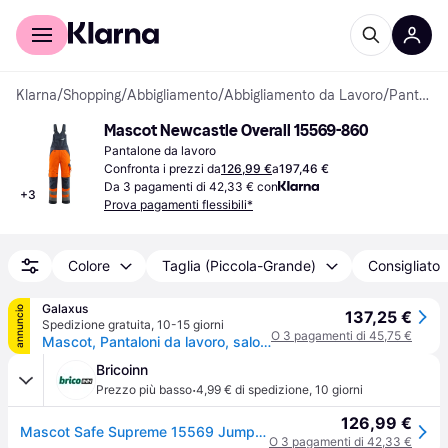
Per il tuo shopping
Per le aziende
Klarna
/
Shopping
/
Abbigliamento
/
Abbigliamento da Lavoro
/
Pantaloni da lavoro
Mascot Newcastle Overall 15569-860
Pantalone da lavoro
Confronta i prezzi da
126,99 €
a
197,46 €
Da 3 pagamenti di 42,33 € con
+
3
Prova pagamenti flessibili*
Colore
Taglia (Piccola-Grande)
Consigliato
Galaxus
annuncio
137,25 €
Spedizione gratuita
,
10-15 giorni
O 3 pagamenti di 45,75 €
Mascot, Pantaloni da lavoro, salopette unisex ad alta visibilità Newcastle arancione, antracite scuro taglia 52 (L)
Bricoinn
·
Prezzo più basso
4,99 € di spedizione
,
10 giorni
126,99 €
Mascot Safe Supreme 15569 Jumpsuit With Knee Pad Pockets Verde 46 / 76
O 3 pagamenti di 42,33 €