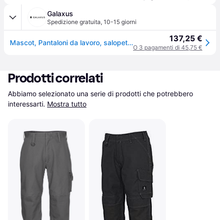
Galaxus
Spedizione gratuita
,
10-15 giorni
137,25 €
Mascot, Pantaloni da lavoro, salopette unisex ad alta visibilità Newcastle arancione, antracite scuro taglia 52 (L)
O 3 pagamenti di 45,75 €
Prodotti correlati
Abbiamo selezionato una serie di prodotti che potrebbero 
interessarti.
Mostra tutto