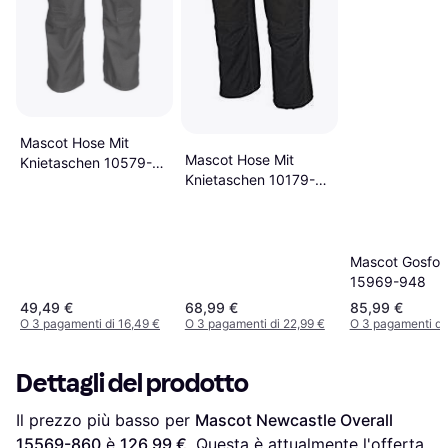
Mascot Hose Mit
Mascot Hose Mit
Knietaschen 10579-
Knietaschen 10179-
442 Schwarz
154 Schwarz 82C49
Mascot Gosfor
15969-948
49,49 €
68,99 €
85,99 €
O 3 pagamenti di 16,49 €
O 3 pagamenti di 22,99 €
O 3 pagamenti di
Dettagli del prodotto
Il prezzo più basso per 
Mascot Newcastle Overall 
15569-860
 è 
126,99 €
. Questa è attualmente l'offerta 