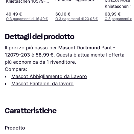
Mascot Hose M
Knietaschen 10579-
Nero Cotone 82cm
Knietaschen 1
442 Schwarz
154 Schwarz 
49,49 €
60,16 €
68,99 €
O 3 pagamenti di 16,49 €
O 3 pagamenti di 20,05 €
O 3 pagamenti di
Dettagli del prodotto
Il prezzo più basso per 
Mascot Dortmund Pant - 
12079-203
 è 
58,99 €
. Questa è attualmente l'offerta 
più economica da 1 rivenditore.
Compara:
Mascot Abbigliamento da Lavoro
Mascot Pantaloni da lavoro
Caratteristiche
Prodotto