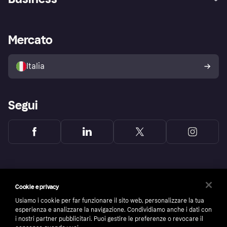
Login
Promessa di protezione contro
le frodi
Supporto aziende
Portale per sviluppatori
La Klarna app
Impostazioni sulla privacy
Accesso aziende
Stato operativo
Mercato
Esplora i negozi
Il tuo diritto di recesso
Vendi con Klarna
Piattaforme e partner
Politica di protezione
dell'acquirente Klarna
Italia
Segui
Cookie e privacy
Usiamo i cookie per far funzionare il sito web, personalizzare la tua
esperienza e analizzare la navigazione. Condividiamo anche i dati con
i nostri partner pubblicitari. Puoi gestire le preferenze o revocare il