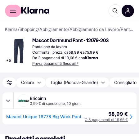
Per il tuo shopping
Per le aziende
Klarna
/
Shopping
/
Abbigliamento
/
Abbigliamento da Lavoro
/
Pantaloni da lavoro
Mascot Dortmund Pant - 12079-203
Pantalone da lavoro
Confronta i prezzi da
58,99 €
a
75,99 €
Da 3 pagamenti di 19,66 € con
+
5
Prova pagamenti flessibili*
Colore
Taglia (Piccola-Grande)
Consigliato
Bricoinn
3,99 € di spedizione
,
10 giorni
58,99 €
Mascot Unique 18778 Big Work Pants Grigio 46 / 30 Donna
O 3 pagamenti di 19,66 €