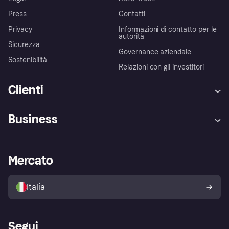
Press
Contatti
Privacy
Informazioni di contatto per le
autorità
Sicurezza
Governance aziendale
Sostenibilità
Relazioni con gli investitori
Clienti
Assistenza
Arbitro bancario
Business
Login
Promessa di protezione contro
le frodi
Supporto aziende
Portale per sviluppatori
La Klarna app
Impostazioni sulla privacy
Accesso aziende
Stato operativo
Mercato
Esplora i negozi
Il tuo diritto di recesso
Vendi con Klarna
Piattaforme e partner
Politica di protezione
dell'acquirente Klarna
Italia
Segui