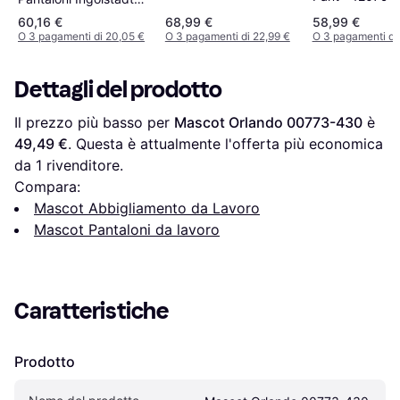
Nero Cotone 82cm
60,16 €
68,99 €
58,99 €
O 3 pagamenti di 20,05 €
O 3 pagamenti di 22,99 €
O 3 pagamenti di
Dettagli del prodotto
Il prezzo più basso per 
Mascot Orlando 00773-430
 è 
49,49 €
. Questa è attualmente l'offerta più economica 
da 1 rivenditore.
Compara:
Mascot Abbigliamento da Lavoro
Mascot Pantaloni da lavoro
Caratteristiche
Prodotto