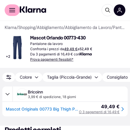
Per il tuo shopping
Per le aziende
Klarna
/
Shopping
/
Abbigliamento
/
Abbigliamento da Lavoro
/
Pantaloni da lavoro
Mascot Orlando 00773-430
Pantalone da lavoro
Confronta i prezzi da
49,49 €
a
52,49 €
Da 3 pagamenti di 16,49 € con
+
2
Prova pagamenti flessibili*
Colore
Taglia (Piccola-Grande)
Consigliato
Bricoinn
3,99 € di spedizione
,
18 giorni
49,49 €
Mascot Originals 00773 Big Thigh Pockets Work Pants Blu 51 / 32
O 3 pagamenti di 16,49 €