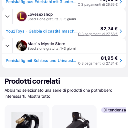
Peniskäfig aus Edelstahl mit 3 unterschiedlich großen Ringen You2Toys Silber
O 3 pagamenti di 26,65 €
Lovesexshop
Spedizione gratuita
,
3-5 giorni
82,74 €
You2Toys - Gabbia di castità maschile - metallo con lucchetto
O 3 pagamenti di 27,58 €
Mac`s Mystic Store
Spedizione gratuita
,
1-3 giorni
81,95 €
Peniskäfig mit Schloss und Urinauslassung
O 3 pagamenti di 27,31 €
Prodotti correlati
Abbiamo selezionato una serie di prodotti che potrebbero 
interessarti.
Mostra tutto
Di tendenza