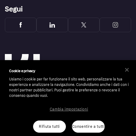
Segui
Cookie e privacy
Usiamo i cookie per far funzionare il sito web, personalizzare la tua
esperienza e analizzare la navigazione. Condividiamo anche i dati con i
nostri partner pubblicitari. Puoi gestire le preferenze o revocare il
consenso quando vuoi.
Copyright © 2005-2026 Klarna Bank AB (publ). Headquarters: Stockholm, Sweden. All
rights reserved. Klarna Bank AB (publ). Sveavägen 46, 111 34 Stockholm. Organization
number: 556737-0431
Cambia impostazioni
Cookies
Klarna.com
Rifiuta tutti
Consentire a tutti