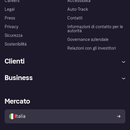
Careers
Accessibilità
Legal
Auto-Track
Press
Contatti
Privacy
Informazioni di contatto per le
autorità
Sicurezza
Governance aziendale
Sostenibilità
Relazioni con gli investitori
Clienti
Assistenza
Arbitro bancario
Business
Login
Promessa di protezione contro
le frodi
Supporto aziende
Portale per sviluppatori
La Klarna app
Impostazioni sulla privacy
Accesso aziende
Stato operativo
Mercato
Esplora i negozi
Il tuo diritto di recesso
Vendi con Klarna
Piattaforme e partner
Politica di protezione
dell'acquirente Klarna
Italia