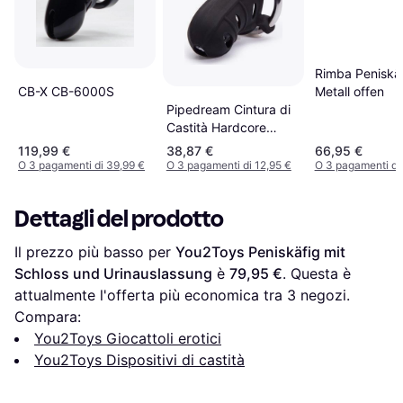
Rimba Peniskäf
CB-X CB-6000S
Metall offen
Pipedream Cintura di
Castità Hardcore
Cock Blocker
119,99 €
38,87 €
66,95 €
O 3 pagamenti di 39,99 €
O 3 pagamenti di 12,95 €
O 3 pagamenti di
Dettagli del prodotto
Il prezzo più basso per 
You2Toys Peniskäfig mit 
Schloss und Urinauslassung
 è 
79,95 €
. Questa è 
attualmente l'offerta più economica tra 
3
 negozi.
Compara:
You2Toys Giocattoli erotici
You2Toys Dispositivi di castità