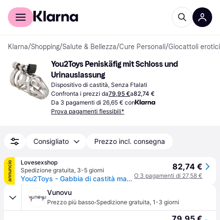
Per il tuo shopping
Per le aziende
Klarna
/
Shopping
/
Salute & Bellezza
/
Cure Personali
/
Giocattoli erotici
You2Toys Peniskäfig mit Schloss und 
Urinauslassung
Dispositivo di castità, Senza Ftalati
Confronta i prezzi da
79,95 €
a
82,74 €
Da 3 pagamenti di 26,65 € con
Prova pagamenti flessibili*
Consigliato
Prezzo incl. consegna
Lovesexshop
annuncio
82,74 €
Spedizione gratuita
,
3-5 giorni
O 3 pagamenti di 27,58 €
You2Toys - Gabbia di castità maschile - metallo con lucchetto
Vunovu
·
Prezzo più basso
Spedizione gratuita
,
1-3 giorni
79,95 €