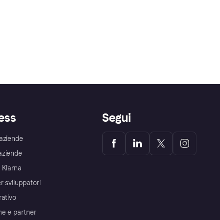
ess
Segui
aziende
aziende
 Klarna
r sviluppatori
rativo
me e partner