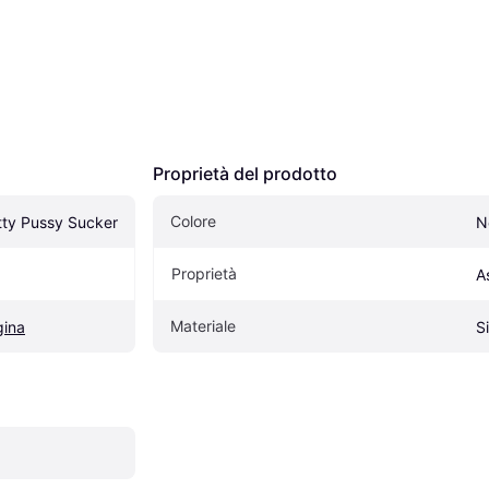
Proprietà del prodotto
Colore
tty Pussy Sucker
N
Proprietà
A
Materiale
gina
S