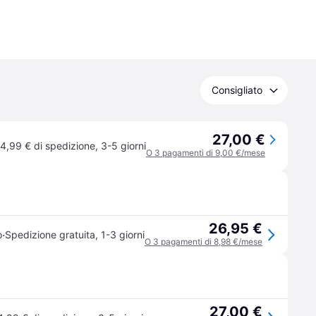
Consigliato
27,00 €
4,99 € di spedizione
,
3-5 giorni
O 3 pagamenti di 9,00 €/mese
26,95 €
·
o
Spedizione gratuita
,
1-3 giorni
O 3 pagamenti di 8,98 €/mese
27,00 €