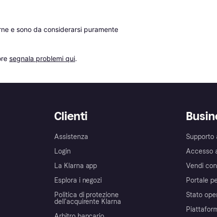
erne e sono da considerarsi puramente 
re 
segnala problemi qui
.
Clienti
Busin
Assistenza
Supporto 
Login
Accesso 
La Klarna app
Vendi con
Esplora i negozi
Portale pe
Politica di protezione
Stato ope
dell'acquirente Klarna
Piattafor
Arbitro bancario