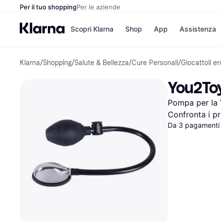
Per il tuo shopping
Per le aziende
Scopri Klarna
Shop
App
Assistenza
Klarna
/
Shopping
/
Salute & Bellezza
/
Cure Personali
/
Giocattoli er
Opzioni di pagame
Negozi
Opzioni di pagamen
Booking.c
You2Toy
Paga ora
Unieuro
Paga in 3 rate
Media Wor
Pompa per la V
Paga dopo 30 giorni
eBay
Finanziamento
Zalando
Confronta i pr
Da 3 pagamenti 
Elenco negozi