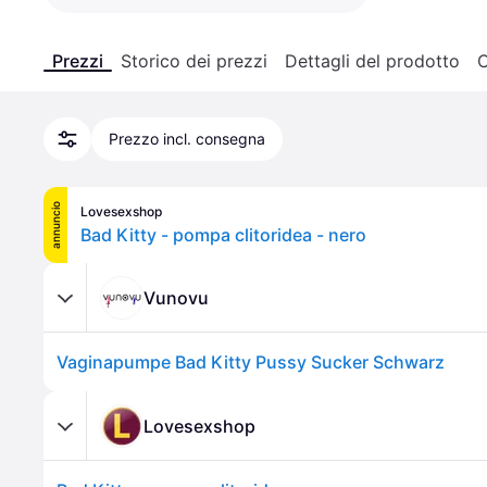
Prezzi
Storico dei prezzi
Dettagli del prodotto
C
Prezzo incl. consegna
annuncio
Lovesexshop
Bad Kitty - pompa clitoridea - nero
Vunovu
Vaginapumpe Bad Kitty Pussy Sucker Schwarz
Lovesexshop