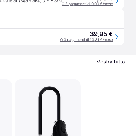
4,99 € di spedizione
,
3-5 giorni
O 3 pagamenti di 9,00 €/mese
39,95 €
O 3 pagamenti di 13,31 €/mese
Mostra tutto