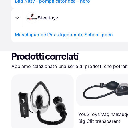
Bad Kitty - pompa clitoridea - nero
Steeltoyz
Muschipumpe f?r aufgepumpte Schamlippen
Prodotti correlati
Abbiamo selezionato una serie di prodotti che potrebb
You2Toys Vaginalsaug
Big Clit transparent