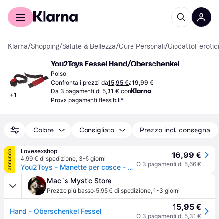
Per il tuo shopping
Per le aziende
Klarna
/
Shopping
/
Salute & Bellezza
/
Cure Personali
/
Giocattoli erotici
You2Toys Fessel Hand/Oberschenkel
Polso
Confronta i prezzi da
15,95 €
a
19,99 €
Da 3 pagamenti di 5,31 € con
+
1
Prova pagamenti flessibili*
Colore
Consigliato
Prezzo incl. consegna
Lovesexshop
annuncio
16,99 €
4,99 € di spedizione
,
3-5 giorni
O 3 pagamenti di 5,66 €
You2Toys - Manette per cosce - Accessorio bondage
Mac`s Mystic Store
·
Prezzo più basso
5,95 € di spedizione
,
1-3 giorni
15,95 €
Hand - Oberschenkel Fessel
O 3 pagamenti di 5,31 €