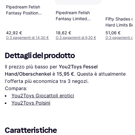
Pipedream Fetish
Pipedream Fetish
Fantasy Position
Fantasy Limited
Master With Cuffs
Fifty Shades o
Edition Cumfy Cuffs
Hard Limits Be
Restraint Kit
42,92 €
18,62 €
51,06 €
O 3 pagamenti di 14,30 €
O 3 pagamenti di 6,20 €
O 3 pagamenti di
Dettagli del prodotto
Il prezzo più basso per 
You2Toys Fessel 
Hand/Oberschenkel
 è 
15,95 €
. Questa è attualmente 
l'offerta più economica tra 
3
 negozi.
Compara:
You2Toys Giocattoli erotici
You2Toys Polsini
Caratteristiche