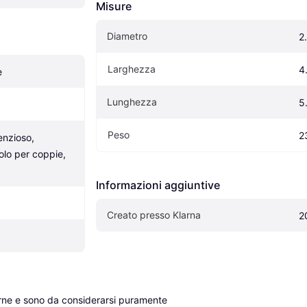
Misure
Diametro
2
Larghezza
4
e
Lunghezza
5
Peso
2
enzioso, 
olo per coppie, 
Informazioni aggiuntive
Creato presso Klarna
2
erne e sono da considerarsi puramente 