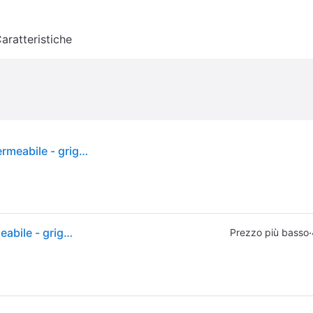
aratteristiche
Satisfyer Power Ring - anello fallico vibrante impermeabile - grigio
Satisfyer Power Ring - anello fallico vibrante impermeabile - grigio
·
Prezzo più basso