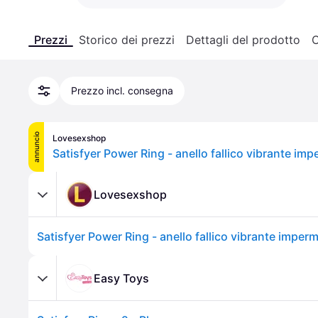
Prezzi
Storico dei prezzi
Dettagli del prodotto
C
Prezzo incl. consegna
annuncio
Lovesexshop
Lovesexshop
Easy Toys