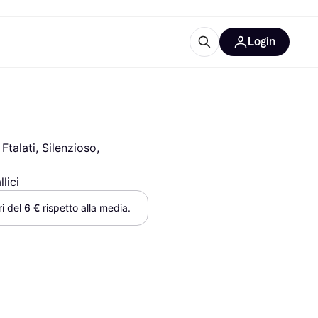
Login
Approfondimenti
ure per ufficio
re
Cos'è Klarna?
talati, Silenzioso, 
llici
i del 
6 €
 rispetto alla media.
categorie