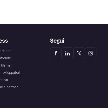
ess
Segui
aziende
aziende
 Klarna
r sviluppatori
rativo
me e partner