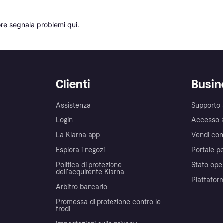
re 
segnala problemi qui
.
Clienti
Busin
Assistenza
Supporto 
Login
Accesso 
La Klarna app
Vendi con
Esplora i negozi
Portale pe
Politica di protezione
Stato ope
dell'acquirente Klarna
Piattafor
Arbitro bancario
Promessa di protezione contro le
frodi