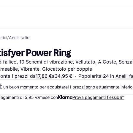
otici
/
Anelli fallici
nto
Acquista e confronta i prezzi
Acquisti e ricompense
Servizi bancari
Mobile
Fotografie
Attrezzat
to
om
Saldi
Cashback
Carta Klarna
Giochi e Intrattenimento
eSIM per viaggia
tisfyer Power Ring
Salute & Bellezza
Esplora i negozi
Saldo
Telefoni & Wearable
ld
Abbigliamento
Abbonamento
Conto di risparmio
Bambini e Famiglia
o fallico, 10 Schemi di vibrazione, Vellutato, A Coste, Senza F
Giocattoli
Deposito flessibile
Trasporti Motorizzati
Case e Interni
Conto deposito vincolato
Giardino e Patio
meabile, Vibrante, Giocattolo per coppie
Audio e Video
Elettrodomestici da
onta i prezzi da
17,86 €
a
34,95 €
·
Popolarità 
24 
in 
Anelli fa
Sport e Outdoor
Cucina
Informatica
Elettrodomestici
È un buon momento per acquistare! I prezzi sono attualmente inferior
Fai da te
Libri, Film e Musica
Tutte le 
pagamenti di 5,95 €/mese con
Prova pagamenti flessibili*