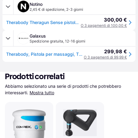
Notino
2,45 € di spedizione
,
2-3 giorni
300,00 €
Therabody Theragun Sense pistola per massaggi colore White 1 pz
O 3 pagamenti di 100,00 €
Galaxus
Spedizione gratuita
,
12-16 giorni
299,98 €
Therabody, Pistola per massaggi, Theragun Sense (5Passi, 150min)
O 3 pagamenti di 99,99 €
Prodotti correlati
Abbiamo selezionato una serie di prodotti che potrebbero 
interessarti.
Mostra tutto