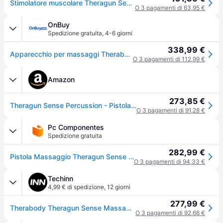
Stimolatore muscolare Theragun Sense bianco - White
O 3 pagamenti di 63,95 €
OnBuy
Spedizione gratuita
,
4-6 giorni
338,99 €
Apparecchio per massaggi Therabody Theragun Sense TG0003971 3A10 Nero e Rosa
O 3 pagamenti di 112,99 €
Amazon
273,85 €
Theragun Sense Percussion - Pistola massaggiante personale per tessuti profondi, con routine di respirazione precaricata, per alleviare lo stress
O 3 pagamenti di 91,28 €
Pc Componentes
Spedizione gratuita
282,99 €
Pistola Massaggio Theragun Sense Nera
O 3 pagamenti di 94,33 €
Techinn
4,99 € di spedizione
,
12 giorni
277,99 €
Therabody Theragun Sense Massager Trasparente
O 3 pagamenti di 92,66 €