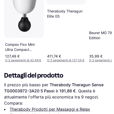
Therabody Theragun
Elite G5
Beurer MG 79 
Edition
Compex Fixx Mini
Ultra Compact
Massage Gun
127,49 €
411,74 €
35,99 €
O 3 pagamenti di 42,49 €
O 3 pagamenti di 137,24 €
O 3 pagamenti di 
Dettagli del prodotto
Il prezzo più basso per 
Therabody Theragun Sense 
TG0003972-3A20 5 Passi
 è 
191,86 €
. Questa è 
attualmente l'offerta più economica tra 
9
 negozi.
Compara:
Therabody Prodotti per Massaggi e Relax