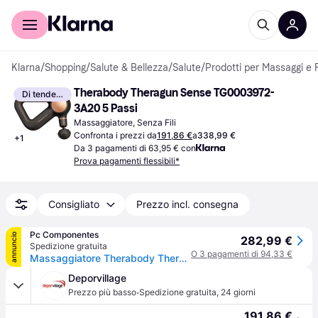
Per il tuo shopping
Per le aziende
Klarna
/
Shopping
/
Salute & Bellezza
/
Salute
/
Prodotti per Massaggi e 
Therabody Theragun Sense TG0003972-
Di tendenza
3A20 5 Passi
Massaggiatore, Senza Fili
Confronta i prezzi da
191,86 €
a
338,99 €
+
1
Da 3 pagamenti di 63,95 € con
Prova pagamenti flessibili*
Consigliato
Prezzo incl. consegna
Pc Componentes
annuncio
282,99 €
Spedizione gratuita
O 3 pagamenti di 94,33 €
Massaggiatore Therabody Theragun Sense Bianco Bluetooth LCD 5 velocità 4 testine
Deporvillage
·
Prezzo più basso
Spedizione gratuita
,
24 giorni
191,86 €