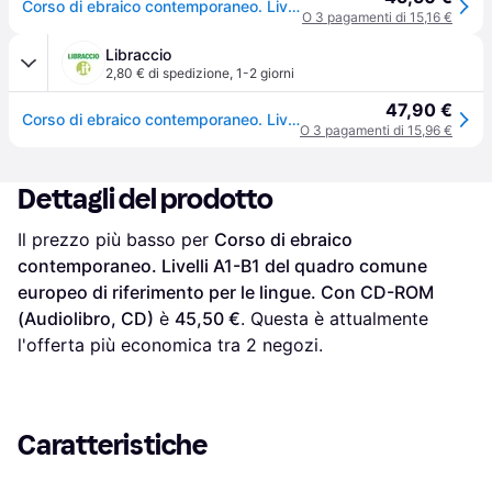
Corso di ebraico contemporaneo. Livelli A1-B1 del quadro comune europeo di riferimento per le lingue. Con CD Audio formato MP3
O 3 pagamenti di 15,16 €
Libraccio
2,80 € di spedizione
,
1-2 giorni
47,90 €
Corso di ebraico contemporaneo. Livelli A1-B1 del quadro comune e...
O 3 pagamenti di 15,96 €
Dettagli del prodotto
Il prezzo più basso per 
Corso di ebraico 
contemporaneo. Livelli A1-B1 del quadro comune 
europeo di riferimento per le lingue. Con CD-ROM 
(Audiolibro, CD)
 è 
45,50 €
. Questa è attualmente 
l'offerta più economica tra 
2
 negozi.
Caratteristiche