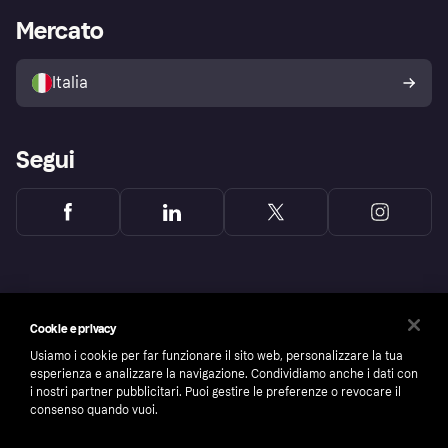
Impostazioni sulla privacy
Accesso aziende
Stato operativo
Mercato
Esplora i negozi
Il tuo diritto di recesso
Vendi con Klarna
Piattaforme e partner
Politica di protezione
dell'acquirente Klarna
Italia
Segui
Cookie e privacy
Usiamo i cookie per far funzionare il sito web, personalizzare la tua
esperienza e analizzare la navigazione. Condividiamo anche i dati con
i nostri partner pubblicitari. Puoi gestire le preferenze o revocare il
consenso quando vuoi.