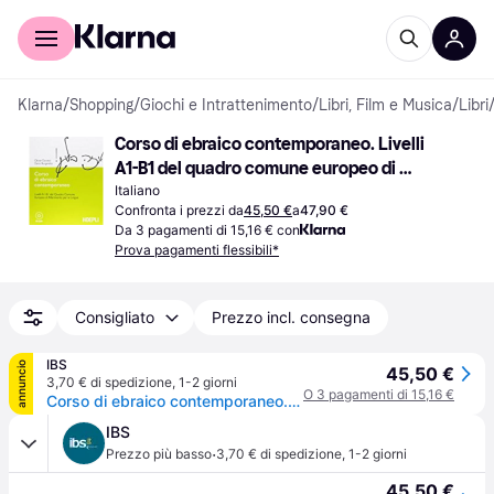
Per il tuo shopping
Per le aziende
Klarna
/
Shopping
/
Giochi e Intrattenimento
/
Libri, Film e Musica
/
Libri
Corso di ebraico contemporaneo. Livelli 
A1-B1 del quadro comune europeo di 
riferimento per le lingue. Con CD-ROM 
Italiano
Confronta i prezzi da
45,50 €
a
47,90 €
(Audiolibro, CD)
Da 3 pagamenti di 15,16 € con
Prova pagamenti flessibili*
Consigliato
Prezzo incl. consegna
IBS
annuncio
45,50 €
3,70 € di spedizione
,
1-2 giorni
O 3 pagamenti di 15,16 €
Corso di ebraico contemporaneo. Livelli A1-B1 del quadro comune europeo di riferimento per le lingue. Con CD Audio formato MP3
IBS
·
Prezzo più basso
3,70 € di spedizione
,
1-2 giorni
45,50 €