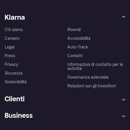
Klarna
Chi siamo
Rivendi
Careers
Accessibilità
Legal
Auto-Track
Press
Contatti
Privacy
Informazioni di contatto per le
autorità
Sicurezza
Governance aziendale
Sostenibilità
Relazioni con gli investitori
Clienti
Assistenza
Arbitro bancario
Business
Login
Promessa di protezione contro
le frodi
Supporto aziende
Portale per sviluppatori
La Klarna app