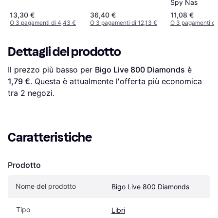
Spy Nas
Inquadramento
13,30 €
36,40 €
11,08 €
giuridico del rapporto,
O 3 pagamenti di 4,43 €
O 3 pagamenti di 12,13 €
O 3 pagamenti di
disciplina legislativa e
contrattualistica.
Origini, storia ed
Dettagli del prodotto
evoluzione del
mercato (Copertina
Il prezzo più basso per 
Bigo Live 800 Diamonds
 è 
flessibile)
1,79 €
. Questa è attualmente l'offerta più economica 
tra 
2
 negozi.
Caratteristiche
Prodotto
Nome del prodotto
Bigo Live 800 Diamonds
Tipo
Libri