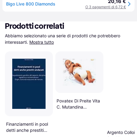
20,16 €
Bigo Live 800 Diamonds
O 3 pagamenti di 6,72 €
Prodotti correlati
Abbiamo selezionato una serie di prodotti che potrebbero 
interessarti.
Mostra tutto
Povatex Di Preite Vita
C. Mutandina
Correttiva Gio' 2 Per
Displasia 1 Pezzo
Finanziamenti in pool
(Copertina rigida)
detti anche prestiti
Argento Colloid
sindacati.