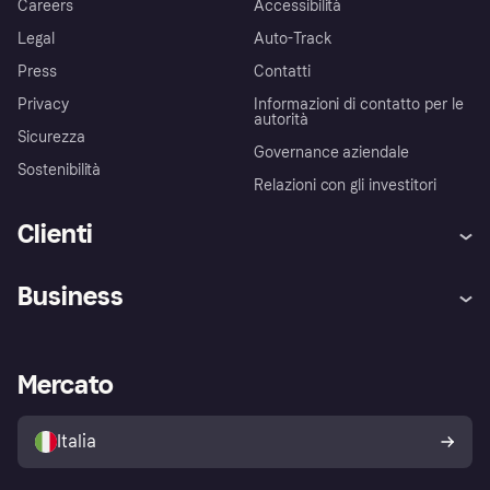
Careers
Accessibilità
Legal
Auto-Track
Press
Contatti
Privacy
Informazioni di contatto per le
autorità
Sicurezza
Governance aziendale
Sostenibilità
Relazioni con gli investitori
Clienti
Assistenza
Arbitro bancario
Business
Login
Promessa di protezione contro
le frodi
Supporto aziende
Portale per sviluppatori
La Klarna app
Impostazioni sulla privacy
Accesso aziende
Stato operativo
Mercato
Esplora i negozi
Il tuo diritto di recesso
Vendi con Klarna
Piattaforme e partner
Politica di protezione
dell'acquirente Klarna
Italia