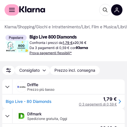
Per il tuo shopping
Per le aziende
Klarna
/
Shopping
/
Giochi e Intrattenimento
/
Libri, Film e Musica
/
Libri
Bigo Live 800 Diamonds
Popolare
Confronta i prezzi da
1,79 €
a
20,16 €
Da 3 pagamenti di 0,59 € con
Prova pagamenti flessibili*
Consigliato
Prezzo incl. consegna
Driffle
Prezzo più basso
1,79 €
Bigo Live - 80 Diamonds
O 3 pagamenti di 0,59 €
Difmark
Spedizione gratuita
,
Oggi