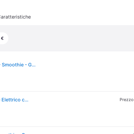
aratteristiche
 €
Frullatore a immersione - Braun - JB9040 - Nero - Smoothie - Ghiaccio tritato
Braun Frullatore PowerBlend 9 JB9040BK, Frullatore Elettrico con Esclusiva Caraffa Triangolare, 10 Impostazioni di Velocità Manuali Più Pulse, Motore da 1600 W, Facile da Pulire, Nero
Prezzo