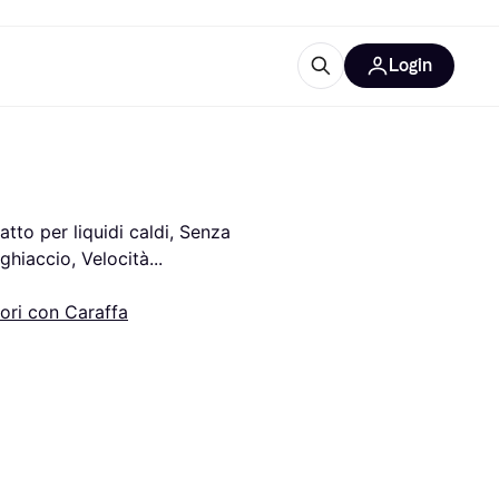
Login
Approfondimenti
ure per ufficio
re
Cos'è Klarna?
atto per liquidi caldi, Senza 
ghiaccio, Velocità
tori con Caraffa
categorie