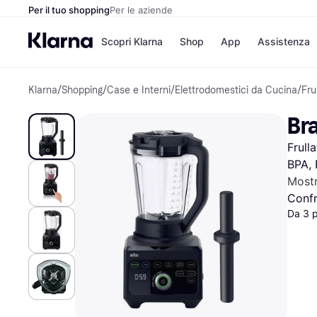
Per il tuo shopping
Per le aziende
Scopri Klarna
Shop
App
Assistenza
Klarna
/
Shopping
/
Case e Interni
/
Elettrodomestici da Cucina
/
Fru
Opzioni di pagame
Negozi
Opzioni di pagamen
Booking.c
Br
Paga ora
Unieuro
Paga in 3 rate
Media Wor
Frull
Paga dopo 30 giorni
eBay
Finanziamento
Zalando
BPA, 
Mostr
Confr
Da 3 
Elenco negozi