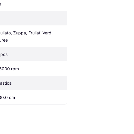
0
ullato, Zuppa, Frullati Verdi, 
uree
 pcs
5000 rpm
lastica
00.0 cm