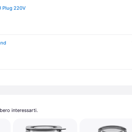
U Plug 220V
and
ero interessarti.