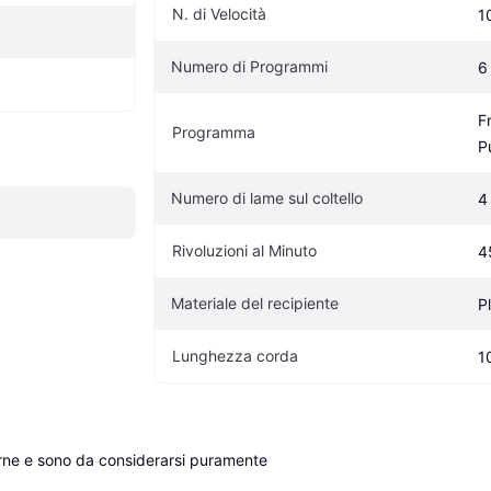
N. di Velocità
1
Numero di Programmi
6
Fr
Programma
P
Numero di lame sul coltello
4
Rivoluzioni al Minuto
4
Materiale del recipiente
P
Lunghezza corda
1
erne e sono da considerarsi puramente 