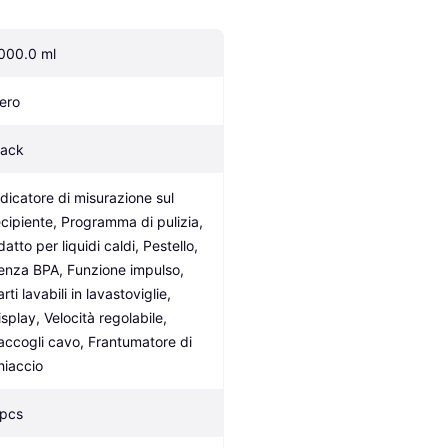
000.0 ml
ero
lack
ndicatore di misurazione sul 
ecipiente, Programma di pulizia, 
atto per liquidi caldi, Pestello, 
enza BPA, Funzione impulso, 
rti lavabili in lavastoviglie, 
splay, Velocità regolabile, 
accogli cavo, Frantumatore di 
hiaccio
 pcs