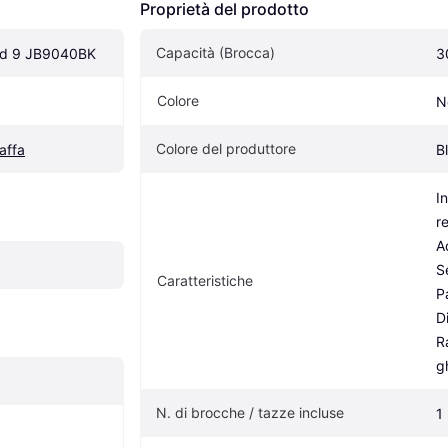
Proprietà del prodotto
Capacità (Brocca)
nd 9 JB9040BK
3
Colore
N
Colore del produttore
raffa
B
I
r
Ad
S
Caratteristiche
Pa
Di
R
g
N. di brocche / tazze incluse
1