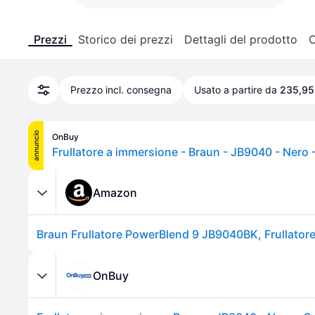
Prezzi
Storico dei prezzi
Dettagli del prodotto
C
Prezzo incl. consegna
Usato a partire da
235,95
annuncio
OnBuy
Amazon
OnBuy