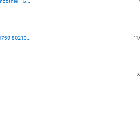
Frullatore a immersione - Braun - JB9040 - Nero - Smoothie - Ghiaccio tritato
Braun Standmixer JB9040 3l 1600 Watt schwarz 301759 8021098001061
11,
8