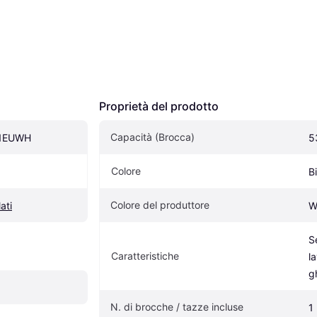
Proprietà del prodotto
Capacità (Brocca)
51EUWH
5
Colore
B
Colore del produttore
lati
W
Se
Caratteristiche
l
g
N. di brocche / tazze incluse
1