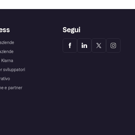
ess
Segui
aziende
aziende
 Klarna
r sviluppatori
rativo
me e partner