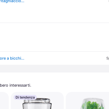
SharkNinja Ninja Blast, frullatore portatile, 0,532 l, tritaghiaccio, 14,4 W, bianco
Ninja BC151EUWH) Frullatore senza fili Blast, Frullatore a bicchiere, Bianco
S
ero interessarti.
Di tendenza