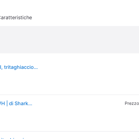
aratteristiche
SharkNinja Ninja Blast, frullatore portatile, 0,532 l, tritaghiaccio, 14,4 W, bianco
Frullatore portatile Ninja Blast in Bianco | BC151EUWH | di SharkNinja
Prezzo