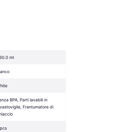
30.0 ml
ianco
hite
nza BPA, Parti lavabili in 
avastoviglie, Frantumatore di 
hiaccio
 pcs