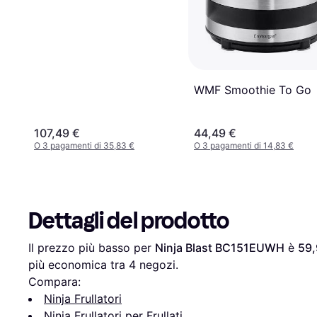
WMF Smoothie To Go
107,49 €
44,49 €
O 3 pagamenti di 35,83 €
O 3 pagamenti di 14,83 €
Dettagli del prodotto
Il prezzo più basso per 
Ninja Blast BC151EUWH
 è 
59,
più economica tra 
4
 negozi.
Compara:
Ninja Frullatori
Ninja Frullatori per Frullati