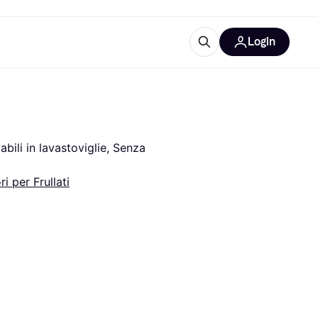
Login
Approfondimenti
ure per ufficio
re
Cos'è Klarna?
bili in lavastoviglie, Senza 
ri per Frullati
categorie