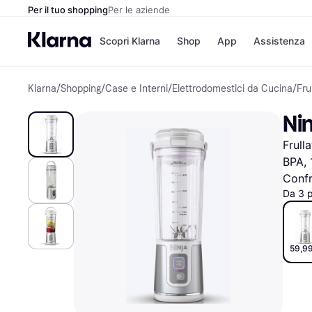
Per il tuo shopping
Per le aziende
Scopri Klarna
Shop
App
Assistenza
Klarna
/
Shopping
/
Case e Interni
/
Elettrodomestici da Cucina
/
Fru
Opzioni di pagame
Negozi
Opzioni di pagamen
Booking.c
Ni
Paga ora
Unieuro
Paga in 3 rate
Media Wor
Frull
Paga dopo 30 giorni
eBay
Finanziamento
Zalando
BPA,
Confr
Da 3 
Elenco negozi
59,99