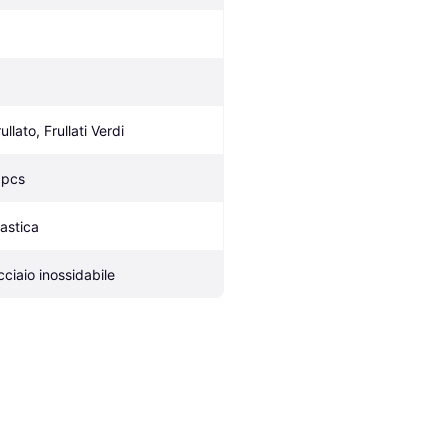
ullato, Frullati Verdi
 pcs
lastica
cciaio inossidabile