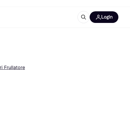
Login
Approfondimenti
ure per ufficio
re
Cos'è Klarna?
ri Frullatore
categorie