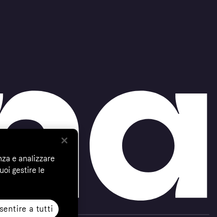
nza e analizzare
uoi gestire le
entire a tutti