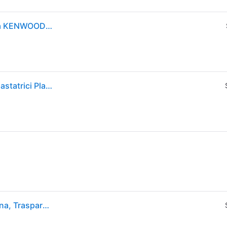
Accessorio blender in vetro 1,6L per robot da cucina KENWOOD KAH359GL - 4 lame
Kenwood KAH 359 GL Accessorio Frullatore per Impastatrici Planetarie
Kenwood KAH359GL, Accessori per utensili da cucina, Trasparente