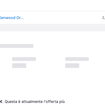
KAH359GL - ThermoResist Glas-Mixaufsatz 1,6 L - Kenwood Original...
2
 €
. Questa è attualmente l'offerta più 