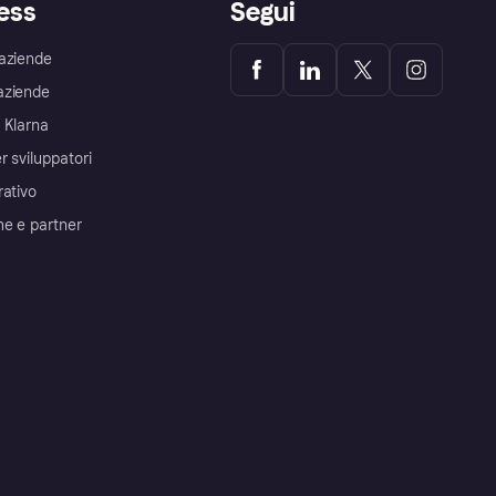
ess
Segui
aziende
aziende
 Klarna
r sviluppatori
rativo
me e partner