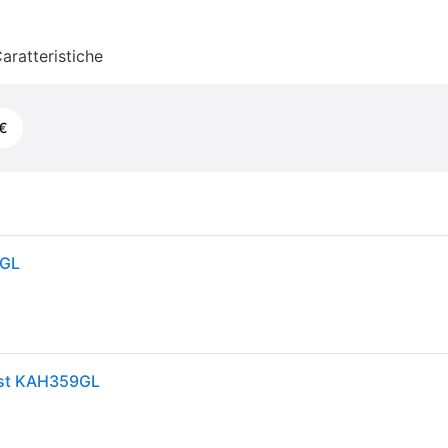
aratteristiche
€
9GL
sist KAH359GL