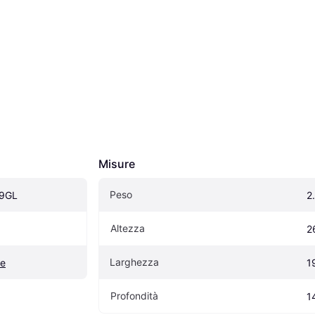
Misure
Peso
9GL
2
Altezza
2
Larghezza
re
1
Profondità
1