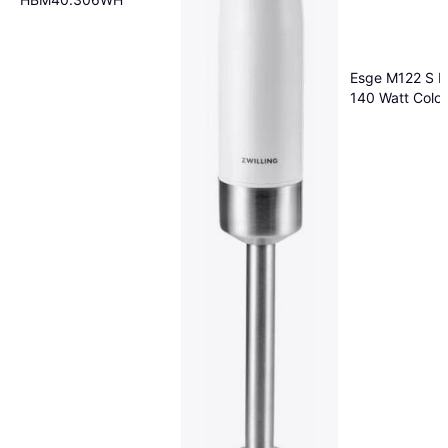
Esge M122 S P
140 Watt Color