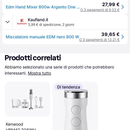
27,99 €
Edm Hand Mixer 800w Argento One Size / EU Plug 220V
O 3 pagamenti di 9,33 €
Kaufland.it
3,99 € di spedizione
,
2 giorni
39,65 €
Miscelatore manuale EDM nero 800 W
O 3 pagamenti di 13,21 €
Prodotti correlati
Abbiamo selezionato una serie di prodotti che potrebbero 
interessarti.
Mostra tutto
Di tendenza
Kenwood
HBM40.306WH