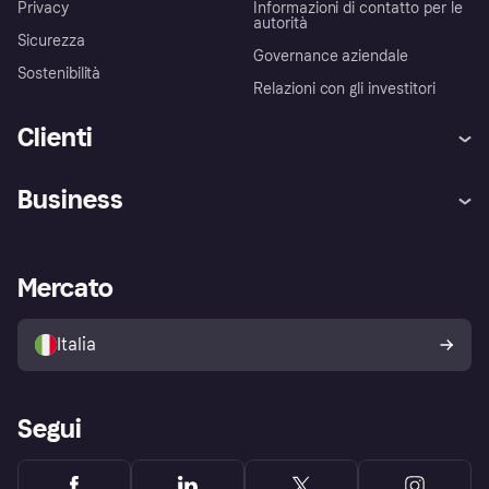
Privacy
Informazioni di contatto per le
autorità
Sicurezza
Governance aziendale
Sostenibilità
Relazioni con gli investitori
Clienti
Assistenza
Arbitro bancario
Business
Login
Promessa di protezione contro
le frodi
Supporto aziende
Portale per sviluppatori
La Klarna app
Impostazioni sulla privacy
Accesso aziende
Stato operativo
Mercato
Esplora i negozi
Il tuo diritto di recesso
Vendi con Klarna
Piattaforme e partner
Politica di protezione
dell'acquirente Klarna
Italia
Segui