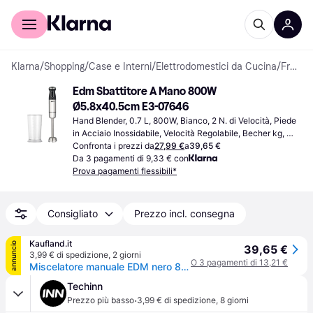
Per il tuo shopping
Per le aziende
Klarna
/
Shopping
/
Case e Interni
/
Elettrodomestici da Cucina
/
Frullatori a immersione
Edm Sbattitore A Mano 800W 
Ø5.8x40.5cm E3-07646
Hand Blender, 0.7 L, 800W, Bianco, 2 N. di Velocità, Piede 
in Acciaio Inossidabile, Velocità Regolabile, Becher kg, 
Incl. Becher
Confronta i prezzi da
27,99 €
a
39,65 €
Da 3 pagamenti di 9,33 € con
Prova pagamenti flessibili*
Consigliato
Prezzo incl. consegna
Kaufland.it
annuncio
39,65 €
3,99 € di spedizione
,
2 giorni
O 3 pagamenti di 13,21 €
Miscelatore manuale EDM nero 800 W
Techinn
·
Prezzo più basso
3,99 € di spedizione
,
8 giorni