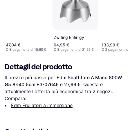
Zwilling Enfinigy
47,04 €
64,95 €
133,99 €
O 3 pagamenti di 15,68 €
O 3 pagamenti di 21,65 €
O 3 pagamenti di
Dettagli del prodotto
Il prezzo più basso per 
Edm Sbattitore A Mano 800W 
Ø5.8x40.5cm E3-07646
 è 
27,99 €
. Questa è 
attualmente l'offerta più economica tra 
2
 negozi.
Compara:
Edm Frullatori a immersione