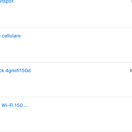
otspot
 cellulare
ack 4gmifi150d
6
Strong 4GMIFI150D Router 4G LTE Portatile Hotspot Wi-Fi 150 Mbit-s Display Batteria 2100 mAh colore Nero