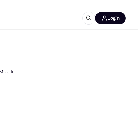
Login
Approfondimenti
ure per ufficio
re
Cos'è Klarna?
obili
categorie