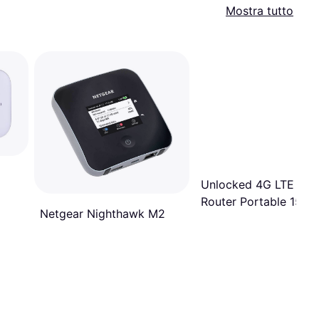
Mostra tutto
Unlocked 4G LTE WiF
Router Portable 150
Netgear Nighthawk M2
Global Network Card
Hotspot 4500mAh