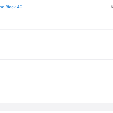
Mobile WI FI 4G Hotspot 150 (Ricaricabile) Single Band Black 4GMIFI150D
6