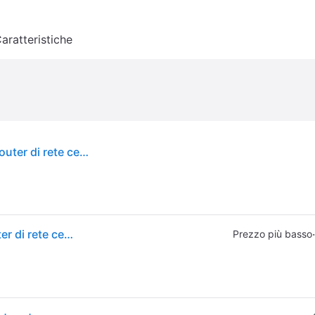
aratteristiche
Strong 4GMIFI150D dispositivo di rete cellulare Router di rete cellulare
Strong 4GMIFI150D dispositivo di rete cellulare Router di rete cellulare
·
Prezzo più basso