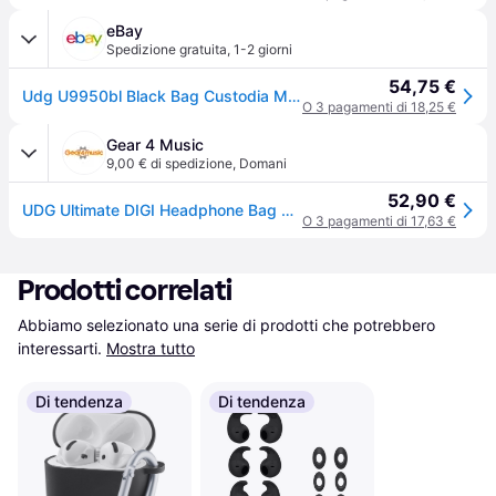
eBay
Spedizione gratuita
,
1-2 giorni
54,75 €
Udg U9950bl Black Bag Custodia Morbida Per Contenere Cuffie E Accessori Nuova
O 3 pagamenti di 18,25 €
Gear 4 Music
9,00 € di spedizione
,
Domani
52,90 €
UDG Ultimate DIGI Headphone Bag Black
O 3 pagamenti di 17,63 €
Prodotti correlati
Abbiamo selezionato una serie di prodotti che potrebbero 
interessarti.
Mostra tutto
Di tendenza
Di tendenza