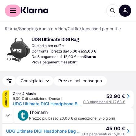
Per il tuo shopping
Per le aziende
Klarna
/
Shopping
/
Audio e Video
/
Cuffie
/
Accessori per cuffie
UDG Ultimate DIGI Bag
Custodia per cuffie
Confronta i prezzi da
45,00 €
a
55,00 €
Da 3 pagamenti di 15,00 € con
+
3
Prova pagamenti flessibili*
Consigliato
Prezzo incl. consegna
Gear 4 Music
annuncio
52,90 €
9,00 € di spedizione
,
Domani
O 3 pagamenti di 17,63 €
UDG Ultimate DIGI Headphone Bag Black
Thomann
·
Prezzo più basso
20,00 € di spedizione
,
3-5 giorni
45,00 €
UDG Ultimate DIGI Headphone Bag nero
O 3 pagamenti di 15,00 €