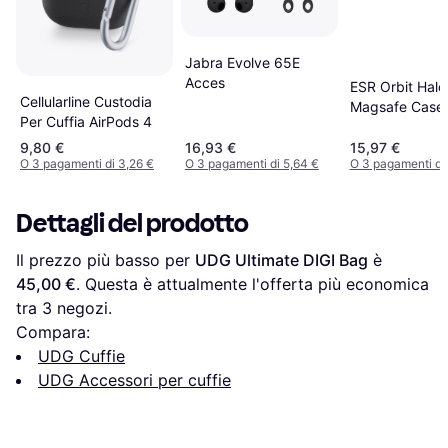
Jabra Evolve 65E
Acces
ESR Orbit Hal
Cellularline Custodia
Magsafe Case 
Per Cuffia AirPods 4
Airpods Pro 1s
Gen
9,80 €
16,93 €
15,97 €
O 3 pagamenti di 3,26 €
O 3 pagamenti di 5,64 €
O 3 pagamenti di
Dettagli del prodotto
Il prezzo più basso per 
UDG Ultimate DIGI Bag
 è 
45,00 €
. Questa è attualmente l'offerta più economica 
tra 
3
 negozi.
Compara:
UDG Cuffie
UDG Accessori per cuffie