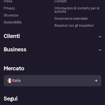
Press
Contatti
Privacy
Informazioni di contatto per le
autorità
Sicurezza
Governance aziendale
Sostenibilità
Relazioni con gli investitori
Clienti
Assistenza
Arbitro bancario
Business
Login
Promessa di protezione contro
le frodi
Supporto aziende
Portale per sviluppatori
La Klarna app
Impostazioni sulla privacy
Accesso aziende
Stato operativo
Mercato
Esplora i negozi
Il tuo diritto di recesso
Vendi con Klarna
Piattaforme e partner
Politica di protezione
dell'acquirente Klarna
Italia
Segui