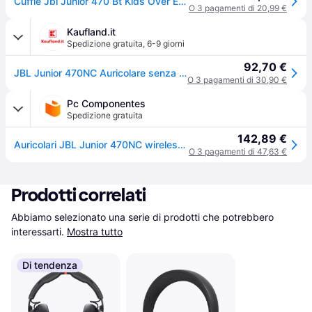
Cuffie Jbl Junior 470 Bt Kids Over Ear Anc Mic Blu
O 3 pagamenti di 20,99 €
Kaufland.it
Spedizione gratuita
,
6-9 giorni
92,70 €
JBL Junior 470NC Auricolare senza fili Telefono/Musica USB Tipo C Bluetooth Blu
O 3 pagamenti di 30,90 €
Pc Componentes
Spedizione gratuita
142,89 €
Auricolari JBL Junior 470NC wireless Bluetooth con Cancellazione Rumore, Microfono e controllo parentale, blu
O 3 pagamenti di 47,63 €
Prodotti correlati
Abbiamo selezionato una serie di prodotti che potrebbero 
interessarti.
Mostra tutto
Di tendenza