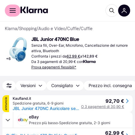
Per il tuo shopping
Per le aziende
Klarna
/
Shopping
/
Audio e Video
/
Cuffie
/
Cuffie
JBL Junior 470NC Blue
Senza fili, Over-Ear, Microfono, Cancellazione del rumore 
attiva, Bluetooth
Confronta i prezzi da
62,99 €
a
142,89 €
+
6
Da 3 pagamenti di 20,99 € con
Prova pagamenti flessibili*
Versioni
Consigliato
Prezzo incl. consegna
Kaufland.it
annuncio
92,70 €
Spedizione gratuita
,
6-9 giorni
O 3 pagamenti di 30,90 €
JBL Junior 470NC Auricolare senza fili Telefono/Musica USB Tipo C Bluetooth Blu
eBay
·
Prezzo più basso
Spedizione gratuita
,
2-3 giorni
62,99 €