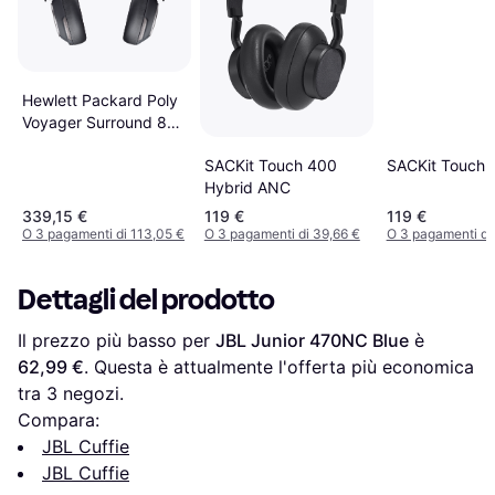
Hewlett Packard Poly
Voyager Surround 85
UC Headset 3.5mm
SACKit Touch 400
SACKit Touch 
Bluetooth 98.4 ft 20
Hybrid ANC
Hz
339,15 €
119 €
119 €
O 3 pagamenti di 113,05 €
O 3 pagamenti di 39,66 €
O 3 pagamenti di
Dettagli del prodotto
Il prezzo più basso per 
JBL Junior 470NC Blue
 è 
62,99 €
. Questa è attualmente l'offerta più economica 
tra 
3
 negozi.
Compara:
JBL Cuffie
JBL Cuffie