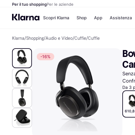
Per il tuo shopping
Per le aziende
Scopri Klarna
Shop
App
Assistenza
Klarna
/
Shopping
/
Audio e Video
/
Cuffie
/
Cuffie
Opzioni di pagame
Negozi
Opzioni di pagamen
Booking.c
Bow
Paga ora
Unieuro
-16%
Paga in 3 rate
Media Wor
Ca
Paga dopo 30 giorni
eBay
Finanziamento
Zalando
Senza
Confr
Da 3 
Elenco negozi
610,8