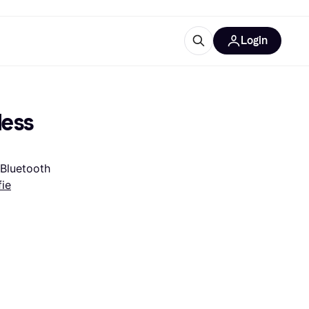
Login
Approfondimenti
ure per ufficio
re
Cos'è Klarna?
ess 
 Bluetooth
fie
categorie