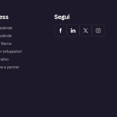
ess
Segui
aziende
aziende
 Klarna
r sviluppatori
rativo
me e partner