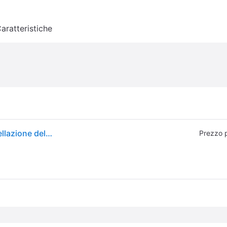
aratteristiche
Bowers & Wilkins Px8 S2, Cuffie Wireless con Cancellazione del Rumore, Bluetooth Audio e Ricarica Rapida, 30 Ore di Riproduzione ad Alta Risoluzione con Microfono Integrato - Onyx Black
Prezzo 