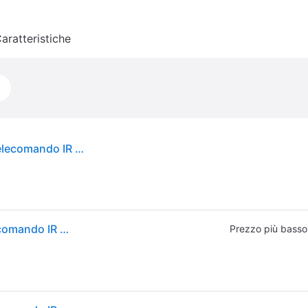
aratteristiche
One For All TV Replacement Remotes URC4914 telecomando IR Wireless Pulsanti
One For All TV Replacement Remotes URC4914 telecomando IR Wireless Pulsanti
Prezzo più basso