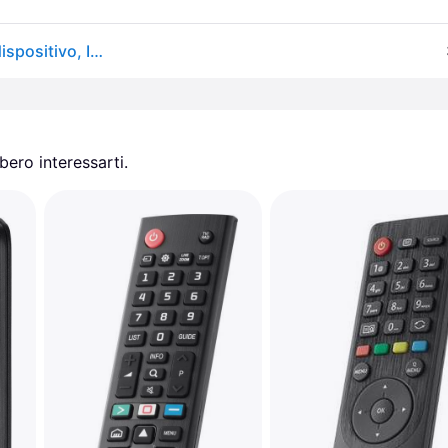
One for All URC4914 (Telecomando specifico per il dispositivo, Infrarossi), Telecomando, Nero
ero interessarti.