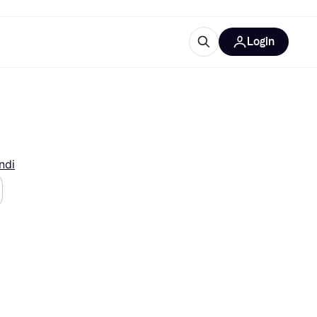
Login
Approfondimenti
ure per ufficio
re
Cos'è Klarna?
ndi
categorie