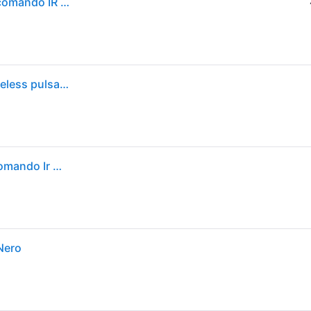
One For All TV Replacement Remotes URC4914 telecomando IR Wireless Pulsanti
Tv replacement remotes urc4914 telecomando ir wireless pulsanti
One For All Tv Replacement Remotes Urc4914 Telecomando Ir Wireless Pulsanti
Nero