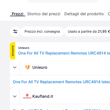
Prezzi
Storico dei prezzi
Dettagli del prodotto
C
Prezzo incl. consegna
Usato a partire da
21,95 €
annuncio
Unieuro
Unieuro
Kaufland.it