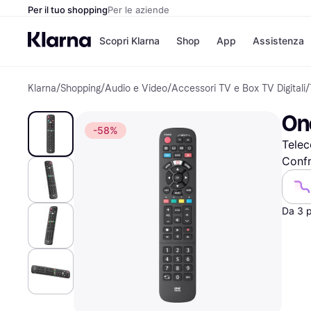
Per il tuo shopping
Per le aziende
Scopri Klarna
Shop
App
Assistenza
Klarna
/
Shopping
/
Audio e Video
/
Accessori TV e Box TV Digitali
/
Opzioni di pagame
Negozi
Opzioni di pagamen
Booking.c
One
Paga ora
Unieuro
-58%
Paga in 3 rate
Media Wor
Tele
Paga dopo 30 giorni
eBay
Finanziamento
Zalando
Confr
Da 3 
Elenco negozi