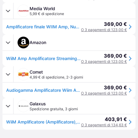
Media World
5,99 € di spedizione
369,00 €
Amplificatore finale WIIM Amp, Numero di canali 2, Potenza max 60 W, Bluetooth, Silver
O 3 pagamenti di 123,00 €
Amazon
369,00 €
WiiM Amp Amplificatore Streaming Per Altoparlanti Passivi, HDMI ARC Argento
O 3 pagamenti di 123,00 €
Comet
4,99 € di spedizione
,
2-3 giorni
369,00 €
Audiogamma Amplificatore Wiim Amp Silver
O 3 pagamenti di 123,00 €
Galaxus
Spedizione gratuita
,
3 giorni
403,91 €
WiiM Amplificatore (Amplificatore), Amplificatore stereo, Argento
O 3 pagamenti di 134,63 €