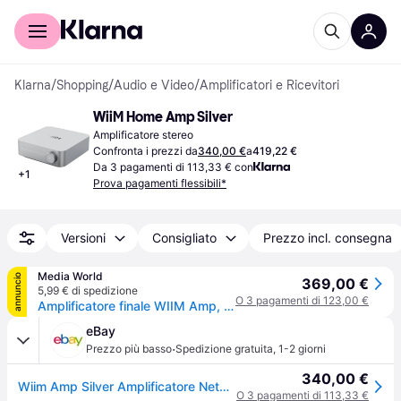
Per il tuo shopping
Per le aziende
Klarna
/
Shopping
/
Audio e Video
/
Amplificatori e Ricevitori
WiiM Home Amp Silver
Amplificatore stereo
Confronta i prezzi da
340,00 €
a
419,22 €
Da 3 pagamenti di 113,33 € con
+
1
Prova pagamenti flessibili*
Versioni
Consigliato
Prezzo incl. consegna
Media World
annuncio
369,00 €
5,99 € di spedizione
O 3 pagamenti di 123,00 €
Amplificatore finale WIIM Amp, Numero di canali 2, Potenza max 60 W, Bluetooth, Silver
eBay
·
Prezzo più basso
Spedizione gratuita
,
1-2 giorni
340,00 €
Wiim Amp Silver Amplificatore Network Audio Streamer Nuovo Garanzia Ufficiale
O 3 pagamenti di 113,33 €