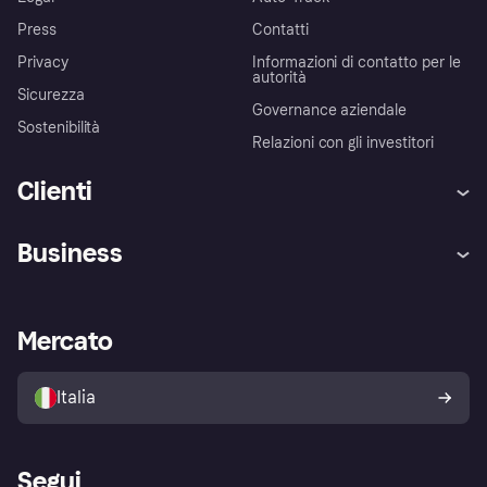
Press
Contatti
Privacy
Informazioni di contatto per le
autorità
Sicurezza
Governance aziendale
Sostenibilità
Relazioni con gli investitori
Clienti
Assistenza
Arbitro bancario
Business
Login
Promessa di protezione contro
le frodi
Supporto aziende
Portale per sviluppatori
La Klarna app
Impostazioni sulla privacy
Accesso aziende
Stato operativo
Mercato
Esplora i negozi
Il tuo diritto di recesso
Vendi con Klarna
Piattaforme e partner
Politica di protezione
dell'acquirente Klarna
Italia
Segui