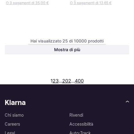
O 3 pagamenti di 35,00 €
O 3 pagamenti di 12,65 €
Hai visualizzato 25 di 10000 prodotti
Mostra di più
Nike Dunk Low Retro M -
White/Grey Fog
Sneaker, Unisex
104,99 €
O 3 pagamenti di 34,99 €
1
2
3
...
202
...
400
Klarna
Chi siamo
Rivendi
Careers
Accessibilità
Legal
Auto-Track