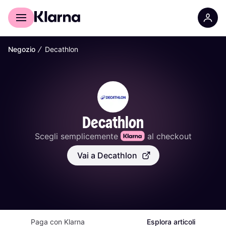
Per il tuo shopping
Per le aziende
∕
Negozio
Decathlon
Decathlon
Scegli semplicemente 
 al checkout
Vai a Decathlon
Paga con Klarna
Esplora articoli