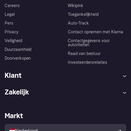
Careers
Wikipink
Legal
Toegankelijkheid
Pers
Auto-Track
Privacy
Contact opnemen met Klarna
Veiligheid
Contactgegevens voor
autoriteiten
Duurzaamheid
Raad van bestuur
Doorverkopen
Investeerdersrelaties
Klant
Hulp
Klachten
Zakelijk
Login
Onze belofte
Webwinkelsupport
Developers
De Klarna app
Privacyinstellingen
Zakelijke login
Operationele status
Markt
Winkeloverzicht
Je herroepingsrecht
Verkoop met Klarna
Platformen en partners
Kopersbescherming voor
consumenten
Nederland