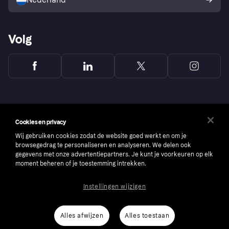
Volg
Cookies en privacy
Wij gebruiken cookies zodat de website goed werkt en om je
browsegedrag te personaliseren en analyseren. We delen ook
gegevens met onze advertentiepartners. Je kunt je voorkeuren op elk
moment beheren of je toestemming intrekken.
Instellingen wijzigen
Copyright © 2005-2026 Klarna Bank AB (publ). Headquarters: Stockholm, Sweden. All
rights reserved. Klarna Bank AB (publ). Sveavägen 46, 111 34 Stockholm. Organization
number: 556737-0431
Alles afwijzen
Alles toestaan
Cookies
Klarna.com