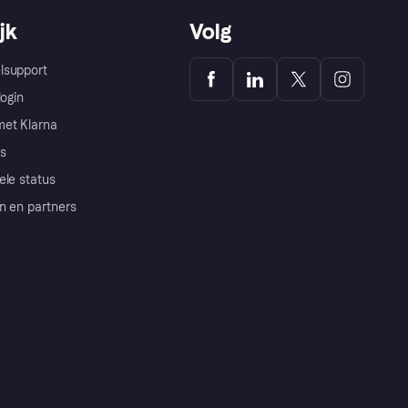
jk
Volg
lsupport
login
et Klarna
s
ele status
n en partners