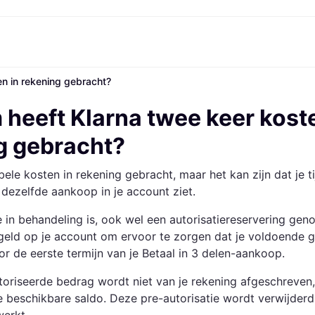
n in rekening gebracht?
Betaalmethoden
Shop & vergelijk prijzen
Winkelen en beloningen
Financiën
Mobiel
Fotografieën
Kantoorui
Markt
etaalmethoden
Aanbiedingen
Cashback
Gaming en Entertainment
Klarna Card
Reis-eS
heeft Klarna twee keer koste
etaal nu
Gezondheid &
Winkeloverzicht
Telefoons & Wearables
Saldo
ng.com
etaal in 3 delen
Schoonheid
Lidmaatschappen
Kinderen en Familie
Spaarrekeningen
g gebracht?
etaal in 30 dagen
Kleding
Vrienden uitnodigen
Gemotoriseerde
Vaste rekening
at
Speelgoed
Vervoersmiddelen
Flex rekening
bele kosten in rekening gebracht, maar het kan zijn dat je ti
Huizen en Interieurs
Tuin en Terras
Geluid & Beeld
Keukenapparaten
 dezelfde aankoop in je account ziet.
Sport en Outdoor
Huishoudapparaten
Computers
Boeken, Films en Muziek
e in behandeling is, ook wel een autorisatiereservering gen
rzicht
Klussen
Alle cate
geld op je account om ervoor te zorgen dat je voldoende g
r de eerste termijn van je Betaal in 3 delen-aankoop.
oriseerde bedrag wordt niet van je rekening afgeschreven,
k je beschikbare saldo. Deze pre-autorisatie wordt verwijderd