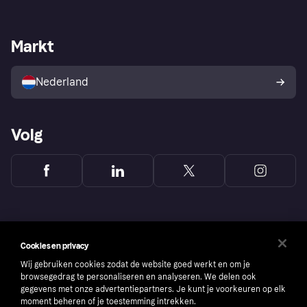
Login
Onze belofte
Webwinkelsupport
Developers
De Klarna app
Privacyinstellingen
Zakelijke login
Operationele status
Markt
Winkeloverzicht
Je herroepingsrecht
Verkoop met Klarna
Platformen en partners
Kopersbescherming voor
consumenten
Nederland
Volg
Cookies en privacy
Wij gebruiken cookies zodat de website goed werkt en om je
browsegedrag te personaliseren en analyseren. We delen ook
gegevens met onze advertentiepartners. Je kunt je voorkeuren op elk
moment beheren of je toestemming intrekken.