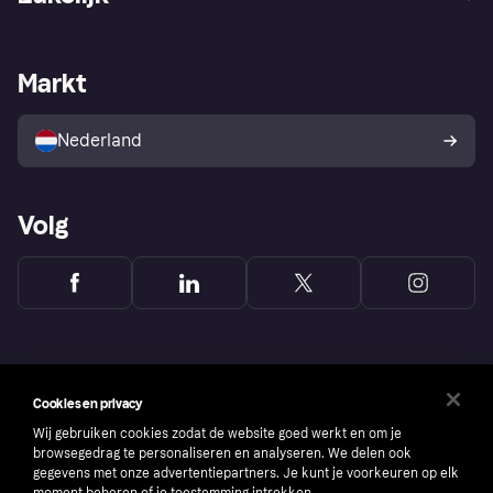
Login
Onze belofte
Webwinkelsupport
Developers
De Klarna app
Privacyinstellingen
Zakelijke login
Operationele status
Markt
Winkeloverzicht
Je herroepingsrecht
Verkoop met Klarna
Platformen en partners
Kopersbescherming voor
consumenten
Nederland
Volg
Cookies en privacy
Wij gebruiken cookies zodat de website goed werkt en om je
browsegedrag te personaliseren en analyseren. We delen ook
gegevens met onze advertentiepartners. Je kunt je voorkeuren op elk