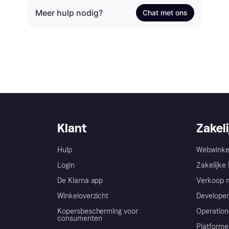
Meer hulp nodig?
Chat met ons
Klant
Zakeli
Hulp
Webwinke
Login
Zakelijke 
De Klarna app
Verkoop m
Winkeloverzicht
Developer
Kopersbescherming voor
Operation
consumenten
Platforme