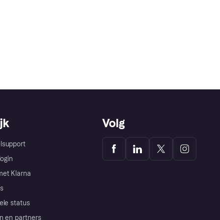
jk
Volg
lsupport
login
et Klarna
s
ele status
n en partners