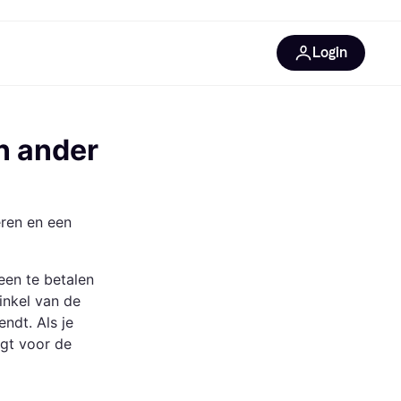
Login
trustingen
IM
en ander
ren en een
een te betalen
gorieën
inkel van de
ndt. Als je
ngt voor de