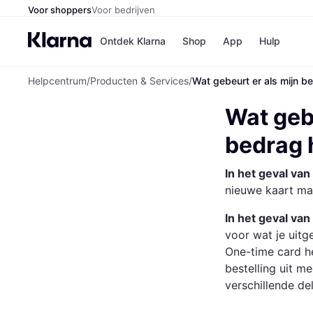
Voor shoppers
Voor bedrijven
Ontdek Klarna
Shop
App
Hulp
Helpcentrum
/
Producten & Services
/
Wat gebeurt er als mijn b
Winkels
Media
B
Wat gebe
Bol
B
Booki
B
bedrag 
H&M
B
Kruidv
In het geval va
nieuwe kaart mak
In het geval va
Winkelove
voor wat je uitg
One-time card he
bestelling uit m
verschillende del