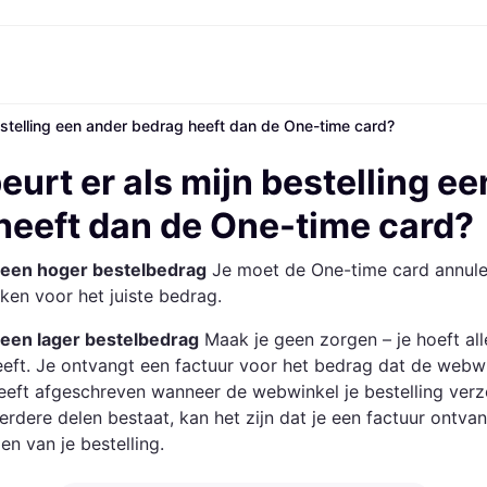
estelling een ander bedrag heeft dan de One-time card?
Betaalmethoden
Shop & vergelijk prijzen
Winkelen en beloningen
Financiën
Mobiel
Fotografieën
Kantoorui
Markt
etaalmethoden
Aanbiedingen
Cashback
Gaming en Entertainment
Klarna Card
Reis-eS
urt er als mijn bestelling e
etaal nu
Gezondheid &
Winkeloverzicht
Telefoons & Wearables
Saldo
ng.com
etaal in 3 delen
Schoonheid
Lidmaatschappen
Kinderen en Familie
Spaarrekeningen
heeft dan de One-time card?
etaal in 30 dagen
Kleding
Vrienden uitnodigen
Gemotoriseerde
Vaste rekening
at
Speelgoed
Vervoersmiddelen
Flex rekening
n een hoger bestelbedrag
Je moet de One-time card annule
Huizen en Interieurs
Tuin en Terras
Geluid & Beeld
Keukenapparaten
en voor het juiste bedrag.
Sport en Outdoor
Huishoudapparaten
Computers
Boeken, Films en Muziek
n een lager bestelbedrag
Maak je geen zorgen – je hoeft all
rzicht
Klussen
Alle cate
eeft. Je ontvangt een factuur voor het bedrag dat de webw
eft afgeschreven wanneer de webwinkel je bestelling verze
eerdere delen bestaat, kan het zijn dat je een factuur ontva
en van je bestelling.