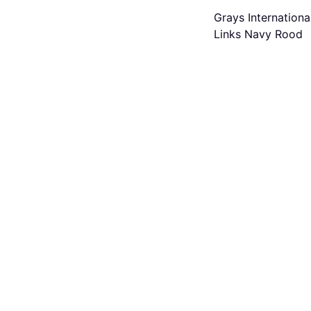
Grays Internationa
Links Navy Rood
€ 25,99
2 winkels