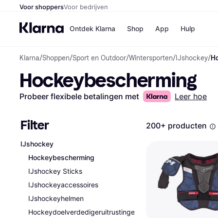
Voor shoppers
Voor bedrijven
Ontdek Klarna
Shop
App
Hulp
Klarna
/
Shoppen
/
Sport en Outdoor
/
Wintersporten
/
IJshockey
/
H
Winkels
Hockeybescherming
Media
B
Bol
B
Booki
B
Probeer flexibele betalingen met
Leer hoe
H&M
B
Kruidv
Filter
200+ producten
IJshockey
Hockeybescherming
Winkelove
IJshockey Sticks
IJshockeyaccessoires
IJshockeyhelmen
Hockeydoelverdedigeruitrustingen