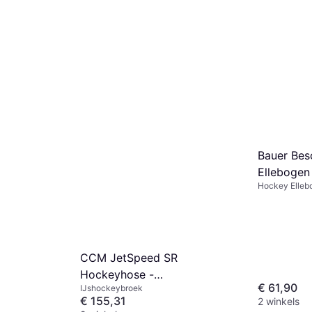
Bauer Bes
Ellebogen
Hockey Elleb
CCM JetSpeed SR
Hockeyhose -
€ 61,90
IJshockeybroek
Schwarz/Zwart
€ 155,31
2 winkels