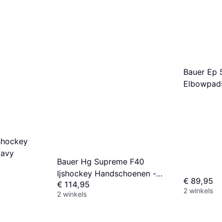
Bauer Ep 
Elbowpads
shockey
Navy
Bauer Hg Supreme F40
Ijshockey Handschoenen -
€ 89,95
€ 114,95
Zwart/Wit
2 winkels
2 winkels