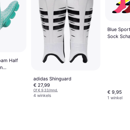
Blue Sport
Sock Scha
oam Half
n
adidas Shinguard
€ 27,99
Of € 9,33/mnd.
€ 9,95
4 winkels
1 winkel