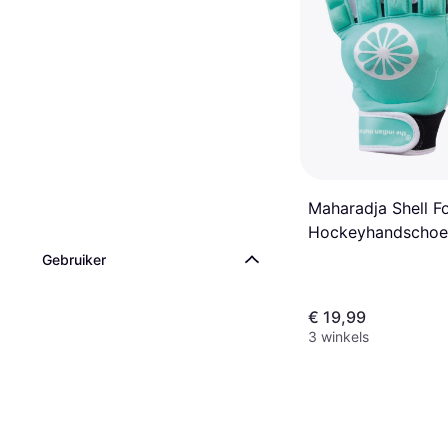
Maharadja Shell F
Hockeyhandschoe
Linkerhand -
Gebruiker
Mintgroen/White
€ 19,99
3 winkels