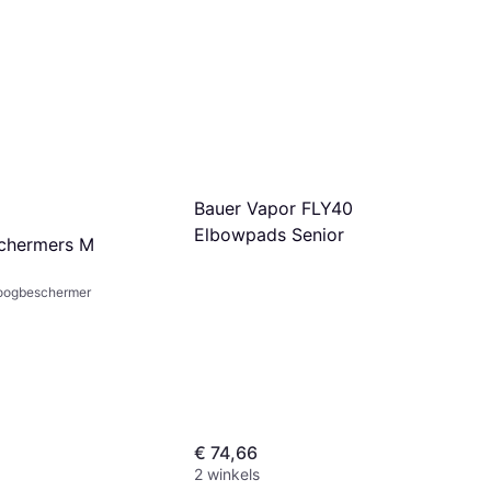
Bauer Sg Vapor Flylite
Shinguards 15.0"
€ 209,95
2 winkels
Bauer Vapor FLY40
Elbowpads Senior
chermers M
oogbeschermer
€ 74,66
2 winkels