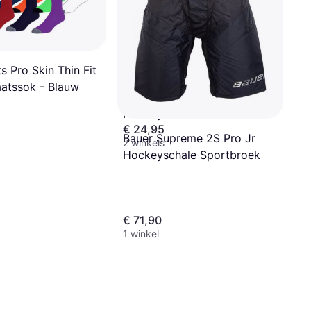
s Pro Skin Thin Fit
atssok - Blauw
Grays Beenbeschermers
Hockey S Guard G-600
€ 24,95
Rouge
Bauer Supreme 2S Pro Jr
2 winkels
Hockeyschale Sportbroek
€ 71,90
1 winkel