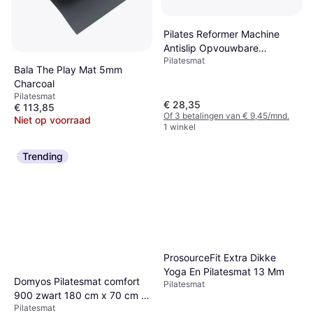
Pilates Reformer Machine
Antislip Opvouwbare
Pilatesmat
Wasbare Mat
Bala The Play Mat 5mm
Charcoal
Pilatesmat
€ 28,35
€ 113,85
Of 3 betalingen van € 9,45/mnd.
Niet op voorraad
1 winkel
Trending
ProsourceFit Extra Dikke
Yoga En Pilatesmat 13 Mm
Domyos Pilatesmat comfort
Pilatesmat
900 zwart 180 cm x 70 cm x
Pilatesmat
20 mm