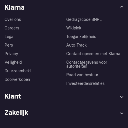
Klarna
Over ons
Gedragscode BNPL
Careers
Wikipink
Legal
Toegankelijkheid
Pers
Auto-Track
Privacy
Contact opnemen met Klarna
Veiligheid
Contactgegevens voor
autoriteiten
Duurzaamheid
Raad van bestuur
Doorverkopen
Investeerdersrelaties
Klant
Hulp
Klachten
Zakelijk
Login
Onze belofte
Webwinkelsupport
Developers
De Klarna app
Privacyinstellingen