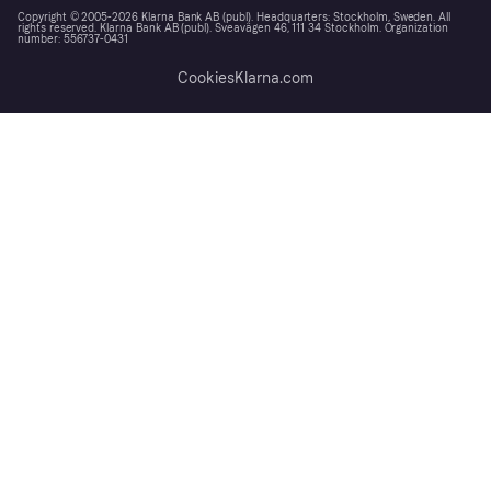
Copyright © 2005-2026 Klarna Bank AB (publ). Headquarters: Stockholm, Sweden. All
rights reserved. Klarna Bank AB (publ). Sveavägen 46, 111 34 Stockholm. Organization
number: 556737-0431
Cookies
Klarna.com