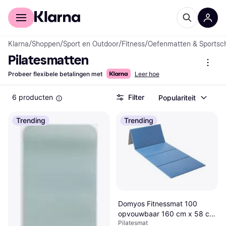
Voor shoppers
Voor bedrijven
Klarna
/
Shoppen
/
Sport en Outdoor
/
Fitness
/
Oefenmatten & Sportsc
Pilatesmatten
Probeer flexibele betalingen met
Leer hoe
6 producten
Filter
Populariteit
Trending
Trending
Domyos Fitnessmat 100
opvouwbaar 160 cm x 58 cm
Pilatesmat
x 7 mm blauw