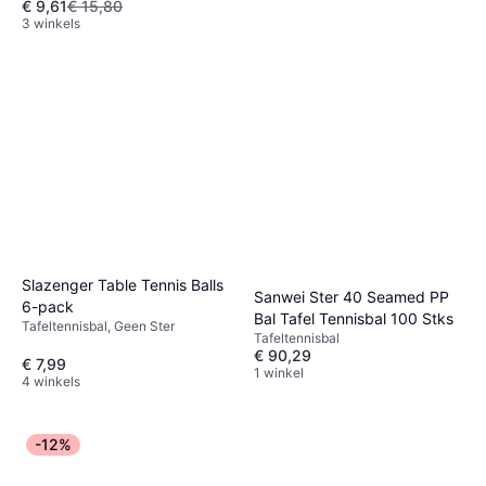
€ 9,61
€ 15,80
3 winkels
Slazenger Table Tennis Balls
Sanwei Ster 40 Seamed PP
6-pack
Bal Tafel Tennisbal 100 Stks
Tafeltennisbal, Geen Ster
Tafeltennisbal
€ 90,29
€ 7,99
1 winkel
4 winkels
-12%
Avento Table Tennis Balls 6-
pack