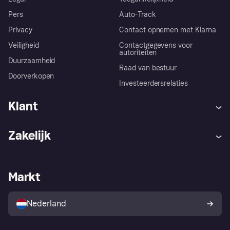
Pers
Auto-Track
Privacy
Contact opnemen met Klarna
Veiligheid
Contactgegevens voor
autoriteiten
Duurzaamheid
Raad van bestuur
Doorverkopen
Investeerdersrelaties
Klant
Hulp
Klachten
Zakelijk
Login
Onze belofte
Webwinkelsupport
Developers
De Klarna app
Privacyinstellingen
Zakelijke login
Operationele status
Markt
Winkeloverzicht
Je herroepingsrecht
Verkoop met Klarna
Platformen en partners
Kopersbescherming voor
consumenten
Nederland