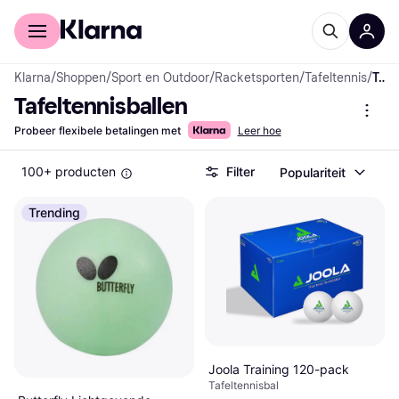
Voor shoppers
Voor bedrijven
Klarna
/
Shoppen
/
Sport en Outdoor
/
Racketsporten
/
Tafeltennis
/
Tafeltennisballen
Tafeltennisballen
Probeer flexibele betalingen met
Leer hoe
100+ producten
Filter
Populariteit
Trending
Joola Training 120-pack
Tafeltennisbal