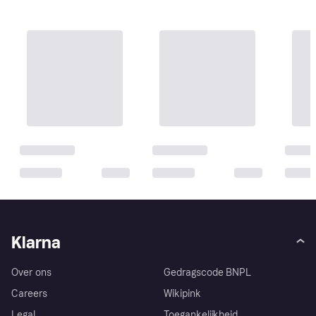
Klarna
Over ons
Gedragscode BNPL
Careers
Wikipink
Legal
Toegankelijkheid