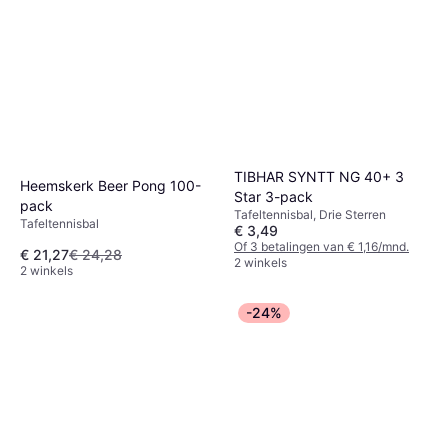
Tafeltennisbal
€ 5,85
2 winkels
TIBHAR SYNTT NG 40+ 3
Heemskerk Beer Pong 100-
Star 3-pack
pack
Tafeltennisbal, Drie Sterren
Tafeltennisbal
€ 3,49
Of 3 betalingen van € 1,16/mnd.
€ 21,27
€ 24,28
2 winkels
2 winkels
-24%