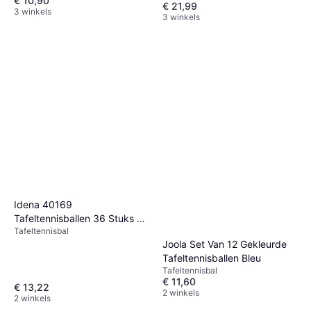
€ 10,90
€ 21,99
3 winkels
3 winkels
Idena 40169
Tafeltennisballen 36 Stuks 4
Tafeltennisbal
cm
Joola Set Van 12 Gekleurde
Tafeltennisballen Bleu
Tafeltennisbal
€ 11,60
€ 13,22
2 winkels
2 winkels