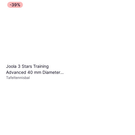
-39%
Joola 3 Stars Training
Advanced 40 mm Diameter
Tafeltennisbal
Premium Table Tennis Balls