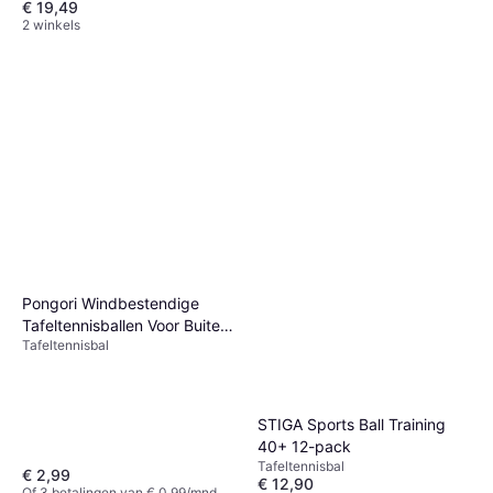
€ 19,49
2 winkels
Donic Schildkröt
Tafeltennisbal 3Pcs
Tafeltennisbal, Drie Sterren
€ 3,99
2 winkels
Pongori Windbestendige
Tafeltennisballen Voor Buiten
Tafeltennisbal
6 Stuks
STIGA Sports Ball Training
40+ 12-pack
Tafeltennisbal
€ 2,99
€ 12,90
Of 3 betalingen van € 0,99/mnd.