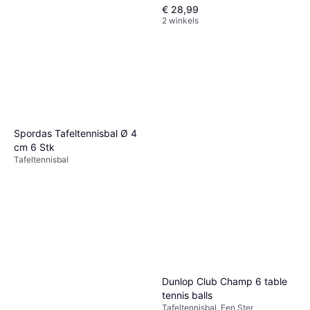
€ 28,99
2 winkels
Butterfly R40+ Table Tennis
Balls 3-pack
Spordas Tafeltennisbal Ø 4
Tafeltennisbal, Drie Sterren
cm 6 Stk
€ 7,90
2 winkels
Tafeltennisbal
Dunlop Club Champ 6 table
tennis balls
Tafeltennisbal, Een Ster