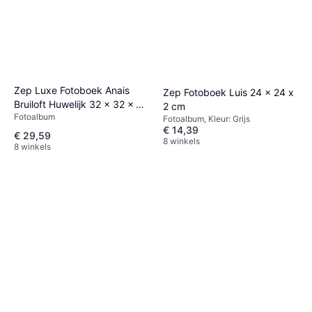
Zep Luxe Fotoboek Anais
Zep Fotoboek Luis 24 x 24 x
Bruiloft Huwelijk 32 x 32 x 5
2 cm
Fotoalbum
cm
Fotoalbum, Kleur: Grijs
€ 14,39
€ 29,59
8 winkels
8 winkels