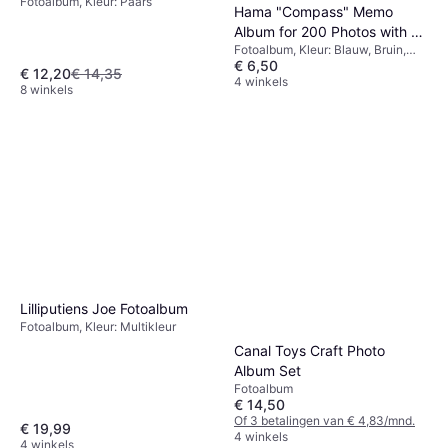
Fotoalbum, Kleur: Paars
Hama "Compass" Memo
Album for 200 Photos with a
Fotoalbum, Kleur: Blauw, Bruin,
Size of 10x15 cm
€ 6,50
Groen, Multikleur
€ 12,20
€ 14,35
4 winkels
8 winkels
Lilliputiens Joe Fotoalbum
Fotoalbum, Kleur: Multikleur
Canal Toys Craft Photo
Album Set
Fotoalbum
€ 14,50
Of 3 betalingen van € 4,83/mnd.
€ 19,99
4 winkels
4 winkels