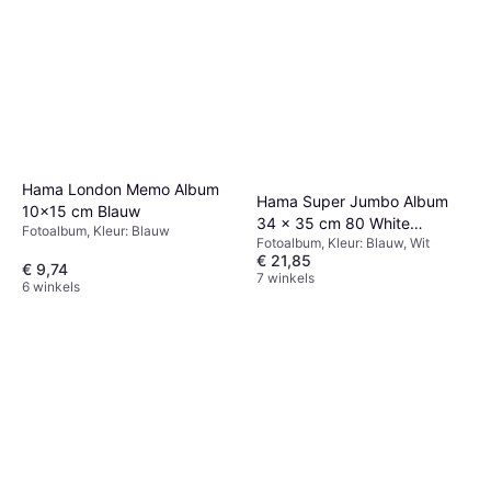
Hama London Memo Album
Hama Super Jumbo Album
10x15 cm Blauw
34 x 35 cm 80 White
Fotoalbum, Kleur: Blauw
Fotoalbum, Kleur: Blauw, Wit
Pagina's Blauw
€ 21,85
€ 9,74
7 winkels
6 winkels