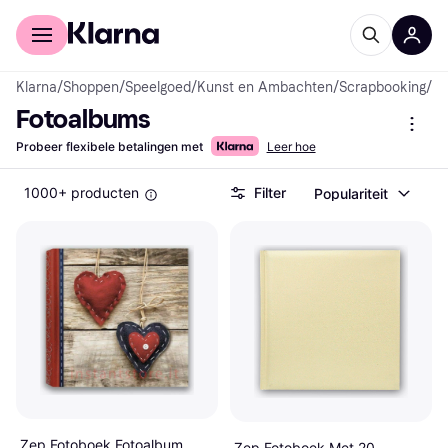
Voor shoppers
Voor bedrijven
Klarna
/
Shoppen
/
Speelgoed
/
Kunst en Ambachten
/
Scrapbooking
/
Fo
Fotoalbums
Probeer flexibele betalingen met
Leer hoe
1000+ producten
Filter
Populariteit
Zep Fotoboek Fotoalbum
Zep Fotoboek Met 20