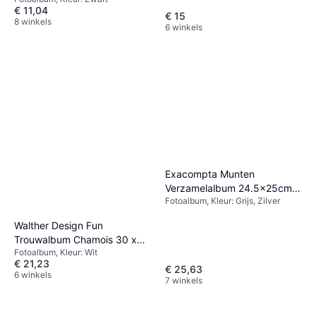
€ 11,04
€ 15
8 winkels
6 winkels
Exacompta Munten
Verzamelalbum 24.5x25cm
Fotoalbum, Kleur: Grijs, Zilver
Metallic Grijs
Walther Design Fun
Trouwalbum Chamois 30 x
Fotoalbum, Kleur: Wit
30 cm
€ 21,23
€ 25,63
6 winkels
7 winkels