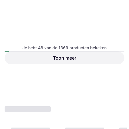
Je hebt 48 van de 1369 producten bekeken
Toon meer
Hama Fine Art Spiral Album
Hama Fine Art Fotoalbum
24 x 17 cm 50 Black Pages
24x17 cm 36 Pages Grey
Fotoalbum, Kleur: Zwart, Groen
Fotoalbum, Kleur: Grijs
€ 6,50
€ 5,73
7 winkels
6 winkels
1
2
3
...
16
...
29