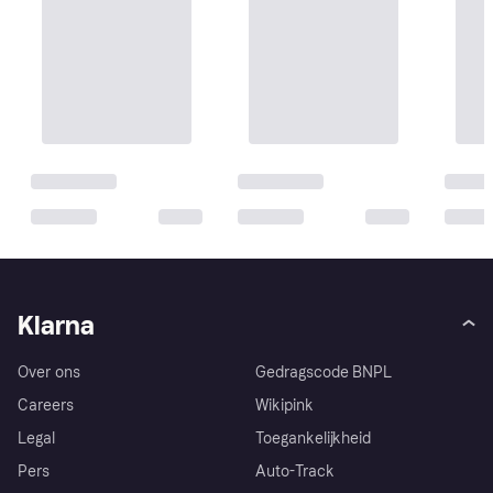
Klarna
Over ons
Gedragscode BNPL
Careers
Wikipink
Legal
Toegankelijkheid
Pers
Auto-Track